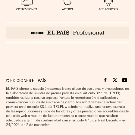
COTIZACIONES
APP IOS
APP ANDROID
©
EDICIONES EL PAÍS
Cinco Días en F
Cinco Días e
Cinco 
EL PAÍS ejerce la oposición expresa frente al uso de sus obras y prestaciones en
la elaboración de revistas de prensa prevista en el artículo 32.1 del TRLPI;
también realiza la reserva expresa frente a la reproducción, distribución y
comunicación pública de sus trabajos y artículos sobre temas de actualidad
prevista en el artículo 33.1 del TRLPI; y, asimismo, realiza una reserva expresa
de las reproducciones y usos de las obras y otras prestaciones accesibles desde
este sitio web a medios de lectura mecánica u otros medios que resulten
adecuados a tal fin de conformidad con el artículo 67.3 del Real Decreto - ley
24/2021, de 2 de noviembre