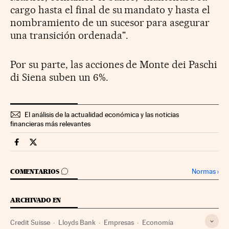
cargo hasta el final de su mandato y hasta el
nombramiento de un sucesor para asegurar
una transición ordenada".
Por su parte, las acciones de Monte dei Paschi
di Siena suben un 6%.
El análisis de la actualidad económica y las noticias
financieras más relevantes
Companias Cinco Días en Facebook
Companias Cinco Días en Twitter
IR A LOS COMENTARIOS
Normas
›
COMENTARIOS
ARCHIVADO EN
Credit Suisse
Lloyds Bank
Empresas
Economía