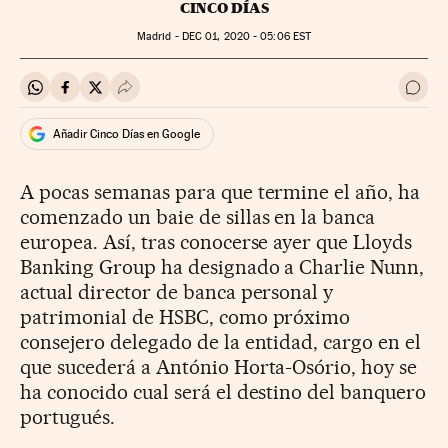
CINCO DÍAS
Madrid -
DEC
01, 2020 - 05:06
EST
Compartir en Whatsapp
Compartir en Facebook
Compartir en Twitter
Desplegar Redes Sociales
Ir a 
Añadir Cinco Días en Google
A pocas semanas para que termine el año, ha
comenzado un baie de sillas en la banca
europea. Así, tras conocerse ayer que Lloyds
Banking Group ha designado a Charlie Nunn,
actual director de banca personal y
patrimonial de HSBC, como próximo
consejero delegado de la entidad, cargo en el
que sucederá a António Horta-Osório, hoy se
ha conocido cual será el destino del banquero
portugués.