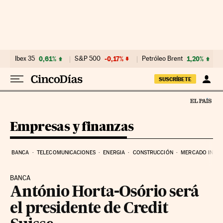
Ir al contenido
Ibex 35
0,61%
S&P 500
-0,17%
Petróleo Brent
1,20%
SUSCRÍBETE
Empresas y finanzas
BANCA
TELECOMUNICACIONES
ENERGIA
CONSTRUCCIÓN
MERCADO INMOB
BANCA
António Horta-Osório será
el presidente de Credit