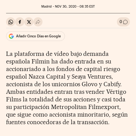
Madrid -
NOV
30, 2020 - 08:35
EST
0
Compartir en Whatsapp
Compartir en Facebook
Compartir en Twitter
Desplegar Redes Sociales
Ir a l
Añadir Cinco Días en Google
La plataforma de vídeo bajo demanda
española Filmin ha dado entrada en su
accionariado a los fondos de capital riesgo
español Nazca Capital y Seaya Ventures,
accionista de los unicornios Glovo y Cabify.
Ambas entidades entran tras vender Vértigo
Films la totalidad de sus acciones y casi toda
su participación Metropolitan Filmexport,
que sigue como accionista minoritario, según
fuentes conocedoras de la transacción.