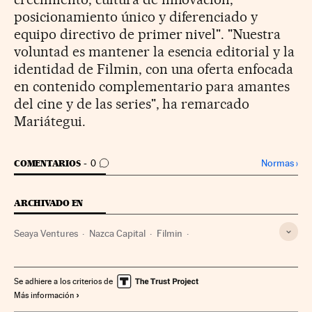
posicionamiento único y diferenciado y
equipo directivo de primer nivel". "Nuestra
voluntad es mantener la esencia editorial y la
identidad de Filmin, con una oferta enfocada
en contenido complementario para amantes
del cine y de las series", ha remarcado
Mariátegui.
IR A LOS COMENTARIOS
Normas
›
COMENTARIOS
0
ARCHIVADO EN
Seaya Ventures
Nazca Capital
Filmin
Distribución cine
Capital riesgo
Industria cine
Fondos inversión
Crédito empresas
Cine
Economía
Se adhiere a los criterios de
Más información