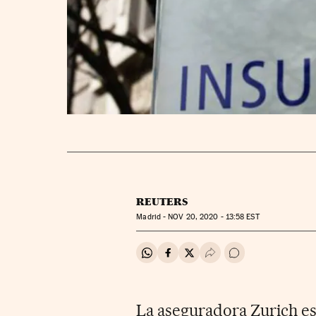
REUTERS
Madrid -
NOV
20, 2020 - 13:58
EST
Compartir en Whatsapp
Compartir en Facebook
Compartir en Twitter
Desplegar Redes Soci
Ir a los comentar
La aseguradora Zurich es