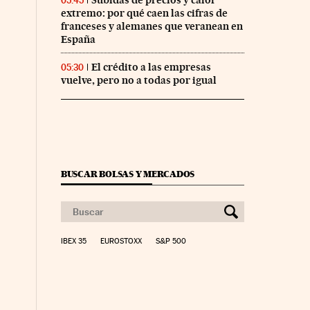
Subidas de precios y calor
05:45
extremo: por qué caen las cifras de
franceses y alemanes que veranean en
España
El crédito a las empresas
05:30
vuelve, pero no a todas por igual
nco Días en Facebook
s Cinco Días en Twitter
BUSCAR BOLSAS Y MERCADOS
IBEX 35
EUROSTOXX
S&P 500