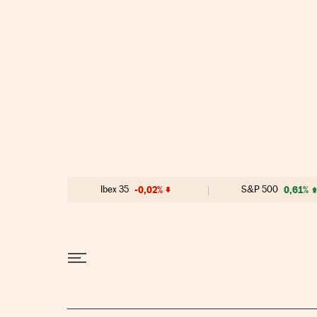
Ir al contenido
Ibex 35
-0,02%
S&P 500
0,61%