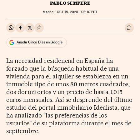
PABLO SEMPERE
Madrid -
OCT
15, 2020 - 06:10
EDT
Compartir en Whatsapp
Compartir en Facebook
Compartir en Twitter
Desplegar Redes Sociales
Ir a 
Añadir Cinco Días en Google
La necesidad residencial en España ha
forzado que la búsqueda habitual de una
vivienda para el alquiler se establezca en un
inmueble tipo de unos 80 metros cuadrados,
dos dormitorios y un precio de hasta 1.015
euros mensuales. Así se desprende del último
estudio del portal inmobiliario Idealista, que
ha analizado "las preferencias de los
usuarios" de su plataforma durante el mes de
septiembre.