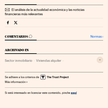
El análisis de la actualidad económica y las noticias
financieras más relevantes
Economia Cinco Días en Facebook
Economia Cinco Días en Twitter
IR A LOS COMENTARIOS
Normas
›
COMENTARIOS
ARCHIVADO EN
Sector inmobiliario
Viviendas alquiler
Mercado inmobiliario
Vivienda
Urbanismo
Economía
España
Se adhiere a los criterios de
Más información
aquí
Si está interesado en licenciar este contenido, pinche