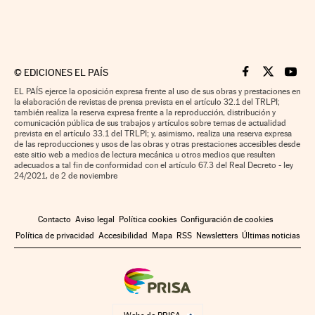
©
EDICIONES EL PAÍS
Cinco Días en F
Cinco Días e
Cinco 
EL PAÍS ejerce la oposición expresa frente al uso de sus obras y prestaciones en
la elaboración de revistas de prensa prevista en el artículo 32.1 del TRLPI;
también realiza la reserva expresa frente a la reproducción, distribución y
comunicación pública de sus trabajos y artículos sobre temas de actualidad
prevista en el artículo 33.1 del TRLPI; y, asimismo, realiza una reserva expresa
de las reproducciones y usos de las obras y otras prestaciones accesibles desde
este sitio web a medios de lectura mecánica u otros medios que resulten
adecuados a tal fin de conformidad con el artículo 67.3 del Real Decreto - ley
24/2021, de 2 de noviembre
Contacto
Aviso legal
Política cookies
Configuración de cookies
Política de privacidad
Accesibilidad
Mapa
RSS
Newsletters
Últimas noticias