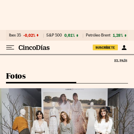
Ir al contenido
Ibex 35
-0,02%
S&P 500
0,61%
Petróleo Brent
1,28%
SUSCRÍBETE
Fotos