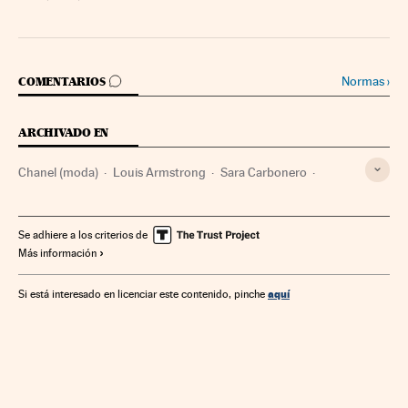
IR A LOS COMENTARIOS
Normas
›
COMENTARIOS
ARCHIVADO EN
Chanel (moda)
Louis Armstrong
Sara Carbonero
Cortefiel
Empresas
Economía
Se adhiere a los criterios de
Más información
aquí
Si está interesado en licenciar este contenido, pinche