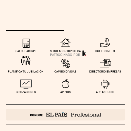
CALCULAR IRPF
SIMULADOR HIPOTECA
SUELDO NETO
PLANIFICA TU JUBILACIÓN
CAMBIO DIVISAS
DIRECTORIO EMPRESAS
COTIZACIONES
APP IOS
APP ANDROID