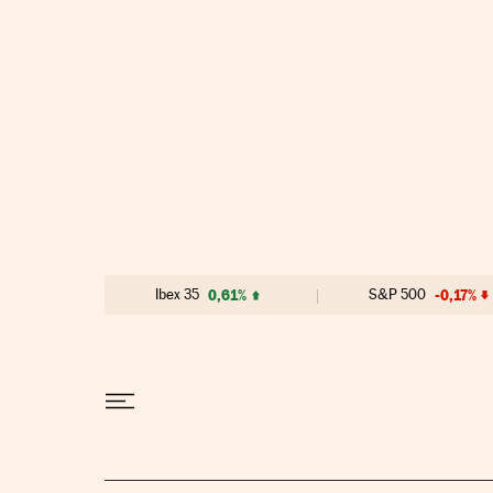
Ir al contenido
Ibex 35
0,61%
S&P 500
-0,17%