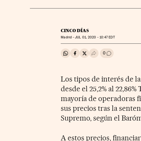
CINCO DÍAS
Madrid -
JUL
01, 2020 - 10:47
EDT
0
Compartir en Whatsapp
Compartir en Facebook
Compartir en Twitter
Desplegar Redes Soci
Ir a los comenta
Los tipos de interés de l
desde el 25,2% al 22,86%
mayoría de operadoras f
sus precios tras la sente
Supremo, según el Baróm
A estos precios, financi