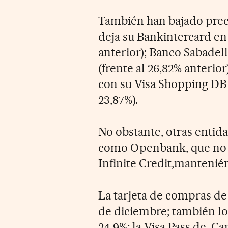
También han bajado prec
deja su Bankintercard en 
anterior); Banco Sabadell
(frente al 26,82% anterio
con su Visa Shopping DB y
23,87%).
No obstante, otras entida
como Openbank, que no a
Infinite Credit,manteni
La tarjeta de compras de
de diciembre; también lo
24,9%; la Visa Pass de Ca