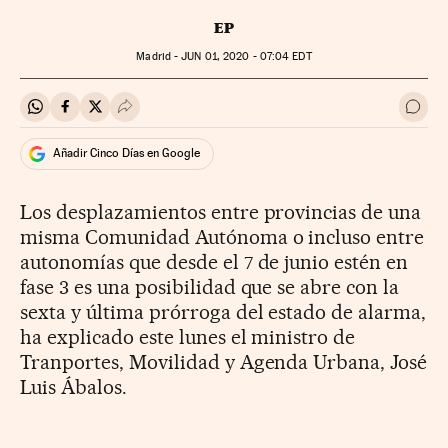
EP
Madrid -
JUN
01, 2020 - 07:04
EDT
Compartir en Whatsapp
Compartir en Facebook
Compartir en Twitter
Desplegar Redes Sociales
Ir a 
Añadir Cinco Días en Google
Los desplazamientos entre provincias de una
misma Comunidad Autónoma o incluso entre
autonomías que desde el 7 de junio estén en
fase 3 es una posibilidad que se abre con la
sexta y última prórroga del estado de alarma,
ha explicado este lunes el ministro de
Tranportes, Movilidad y Agenda Urbana, José
Luis Ábalos.