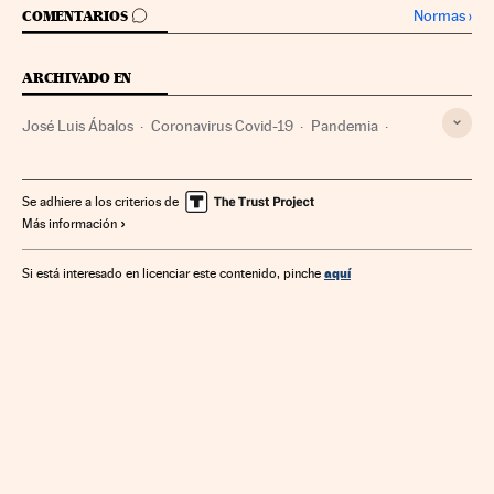
IR A LOS COMENTARIOS
Normas
›
COMENTARIOS
ARCHIVADO EN
José Luis Ábalos
Coronavirus Covid-19
Pandemia
Coronavirus
Enfermedades infecciosas
Virología
Epidemia
Viajes
Enfermedades
Microbiología
Se adhiere a los criterios de
Más información
Ofertas turísticas
Medicina
Turismo
Biología
Salud
Ciencias naturales
Ciencia
aquí
Si está interesado en licenciar este contenido, pinche