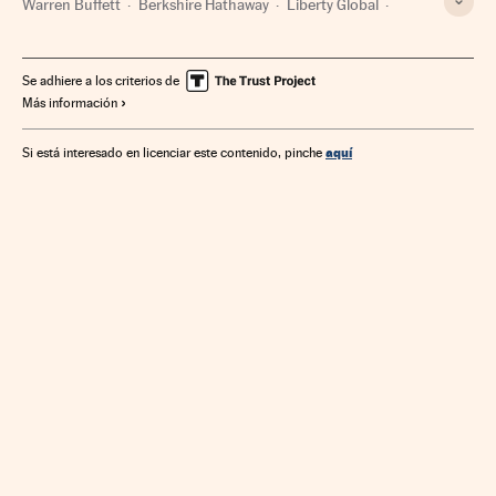
Warren Buffett
Berkshire Hathaway
Liberty Global
Televisión por cable
Telefónica
Empresas
Televisión
Economía
Telecomunicaciones
Medios comunicación
Se adhiere a los criterios de
Más información
Comunicaciones
Comunicación
aquí
Si está interesado en licenciar este contenido, pinche