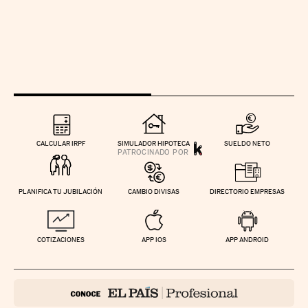
CALCULAR IRPF
SIMULADOR HIPOTECA
SUELDO NETO
PLANIFICA TU JUBILACIÓN
CAMBIO DIVISAS
DIRECTORIO EMPRESAS
COTIZACIONES
APP IOS
APP ANDROID