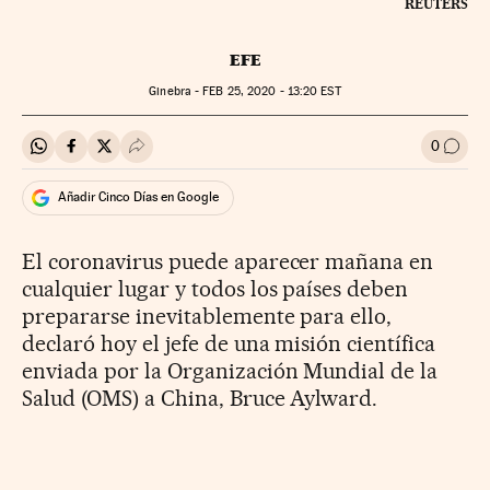
REUTERS
EFE
Ginebra -
FEB
25, 2020 - 13:20
EST
0
Compartir en Whatsapp
Compartir en Facebook
Compartir en Twitter
Desplegar Redes Sociales
Ir a l
Añadir Cinco Días en Google
El coronavirus puede aparecer mañana en
cualquier lugar y todos los países deben
prepararse inevitablemente para ello,
declaró hoy el jefe de una misión científica
enviada por la Organización Mundial de la
Salud (OMS) a China, Bruce Aylward.