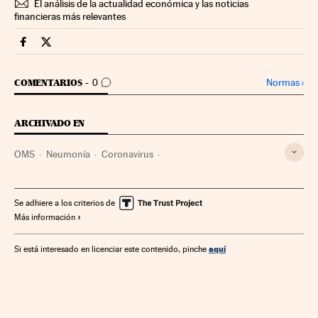
El análisis de la actualidad económica y las noticias
financieras más relevantes
Economia Cinco Días en Facebook
Economia Cinco Días en Twitter
IR A LOS COMENTARIOS
Normas
›
COMENTARIOS
0
ARCHIVADO EN
OMS
Neumonía
Coronavirus
Enfermedades respiratorias
Virología
Microbiología
Enfermedades infecciosas
ONU
Enfermedades
Se adhiere a los criterios de
Más información
Salud pública
Medicina
Política sanitaria
Organizaciones internacionales
Sanidad
aquí
Si está interesado en licenciar este contenido, pinche
Relaciones exteriores
Biología
Salud
Ciencias naturales
Ciencia
Coronavirus Covid-19