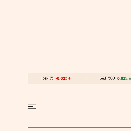
Ir al contenido
Ibex 35
-0,02%
S&P 500
0,61%