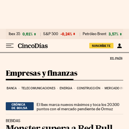
Ir al contenido
Ibex 35
0,61%
S&P 500
-0,24%
Petróleo Brent
3,57%
SUSCRÍBETE
Empresas y finanzas
BANCA
TELECOMUNICACIONES
ENERGIA
CONSTRUCCIÓN
MERCADO INMOB
El Ibex marca nuevos máximos y toca los 20.300
CRÓNICA
DE BOLSA
puntos con el mercado pendiente de Ormuz
BEBIDAS