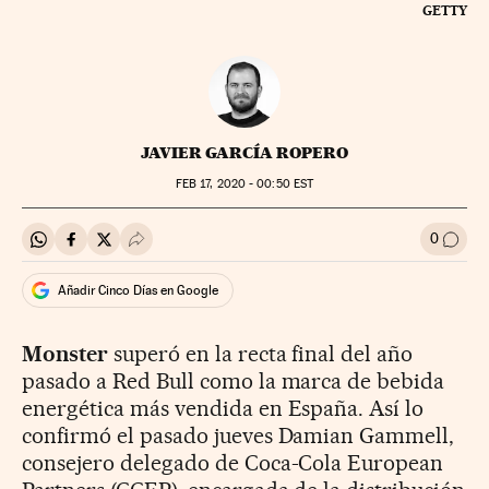
GETTY
JAVIER GARCÍA ROPERO
FEB
17, 2020 - 00:50
EST
0
Compartir en Whatsapp
Compartir en Facebook
Compartir en Twitter
Desplegar Redes Sociales
Ir a l
Añadir Cinco Días en Google
Monster
superó en la recta final del año
pasado a Red Bull como la marca de bebida
energética más vendida en España. Así lo
confirmó el pasado jueves Damian Gammell,
consejero delegado de Coca-Cola European