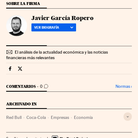
SOBRE LA FIRMA
Javier García Ropero
VER BIOGRAFÍA
El análisis de la actualidad económica y las noticias
financieras más relevantes
Companias Cinco Días en Facebook
Companias Cinco Días en Twitter
IR A LOS COMENTARIOS
Normas
›
COMENTARIOS
0
ARCHIVADO EN
Red Bull
Coca-Cola
Empresas
Economía