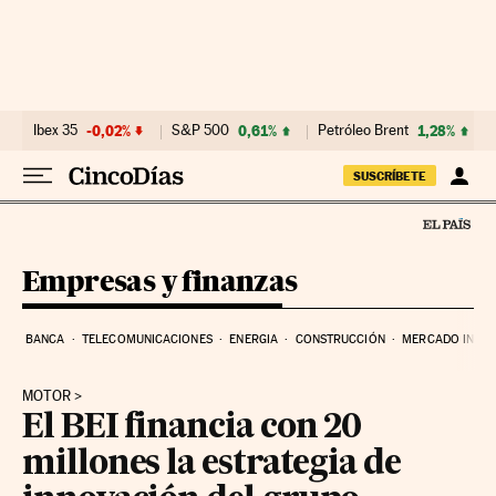
Ir al contenido
Ibex 35
-0,02%
S&P 500
0,61%
Petróleo Brent
1,28%
SUSCRÍBETE
Empresas y finanzas
BANCA
TELECOMUNICACIONES
ENERGIA
CONSTRUCCIÓN
MERCADO INMOB
MOTOR
El BEI financia con 20
millones la estrategia de