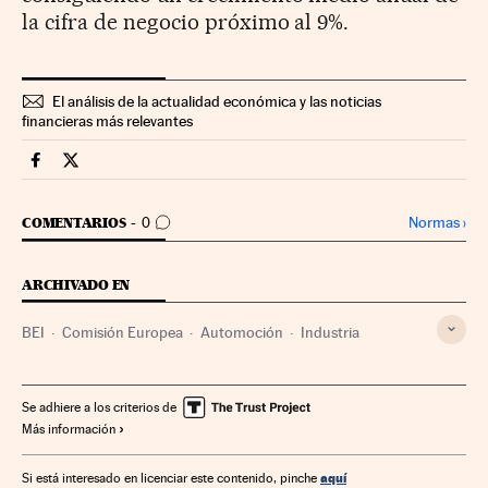
la cifra de negocio próximo al 9%.
El análisis de la actualidad económica y las noticias
financieras más relevantes
Companias Cinco Días en Facebook
Companias Cinco Días en Twitter
IR A LOS COMENTARIOS
Normas
›
COMENTARIOS
0
ARCHIVADO EN
BEI
Comisión Europea
Automoción
Industria
Se adhiere a los criterios de
Más información
aquí
Si está interesado en licenciar este contenido, pinche