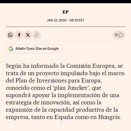
EP
JAN
13, 2020 - 08:33
EST
0
Compartir en Whatsapp
Compartir en Facebook
Compartir en Twitter
Desplegar Redes Sociales
Ir a l
Añadir Cinco Días en Google
Según ha informado la Comisión Europea, se
trata de un proyecto impulsado
bajo el marco
del Plan de Inversiones para Europa,
conocido como el 'plan
Juncker', que
supondrá apoyar la implementación de una
estrategia de
innovación, así como la
expansión de la capacidad productiva de la
empresa,
tanto en España como en Hungría.