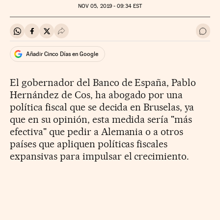
NOV
05, 2019 - 09:34
EST
Compartir en Whatsapp
Compartir en Facebook
Compartir en Twitter
Desplegar Redes Sociales
Ir a 
Añadir Cinco Días en Google
El gobernador del Banco de España, Pablo
Hernández de Cos, ha abogado por una
política fiscal que se decida en Bruselas, ya
que en su opinión, esta medida sería "más
efectiva" que pedir a Alemania o a otros
países que apliquen políticas fiscales
expansivas para impulsar el crecimiento.