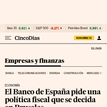
Ir al contenido
Ibex 35
0,61%
S&P 500
-0,17%
Petróleo Brent
0,99%
SUSCRÍBETE
Empresas y finanzas
BANCA
TELECOMUNICACIONES
ENERGIA
CONSTRUCCIÓN
MERCADO INMOB
ECONOMÍA
El Banco de España pide una
política fiscal que se decida