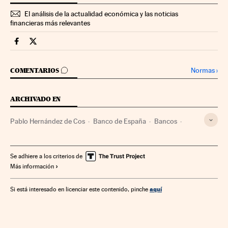
El análisis de la actualidad económica y las noticias
financieras más relevantes
Companias Cinco Días en Facebook
Companias Cinco Días en Twitter
IR A LOS COMENTARIOS
Normas
›
COMENTARIOS
ARCHIVADO EN
Pablo Hernández de Cos
Banco de España
Bancos
Banca
Finanzas
Se adhiere a los criterios de
Más información
aquí
Si está interesado en licenciar este contenido, pinche