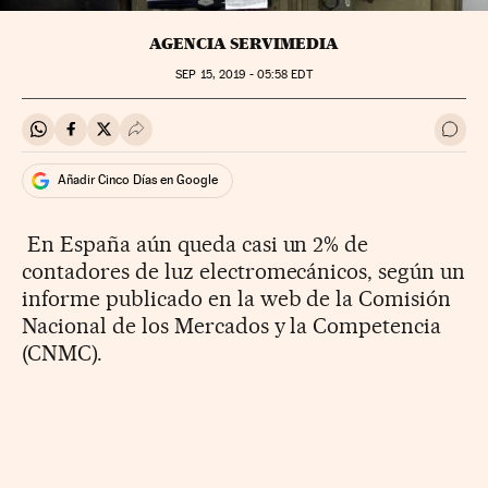
AGENCIA SERVIMEDIA
SEP
15, 2019 - 05:58
EDT
Compartir en Whatsapp
Compartir en Facebook
Compartir en Twitter
Desplegar Redes Sociales
Ir a 
Añadir Cinco Días en Google
En España aún queda casi un 2% de
contadores de luz electromecánicos, según un
informe publicado en la web de la Comisión
Nacional de los Mercados y la Competencia
(CNMC).