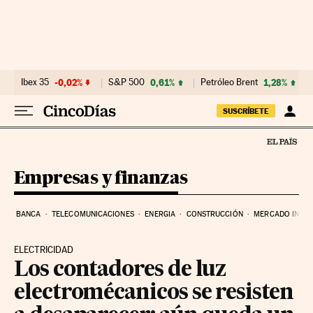
Ir al contenido
Ibex 35
-0,02%
S&P 500
0,61%
Petróleo Brent
1,28%
SUSCRÍBETE
Empresas y finanzas
BANCA
TELECOMUNICACIONES
ENERGIA
CONSTRUCCIÓN
MERCADO INMOB
ELECTRICIDAD
Los contadores de luz
electromécanicos se resisten