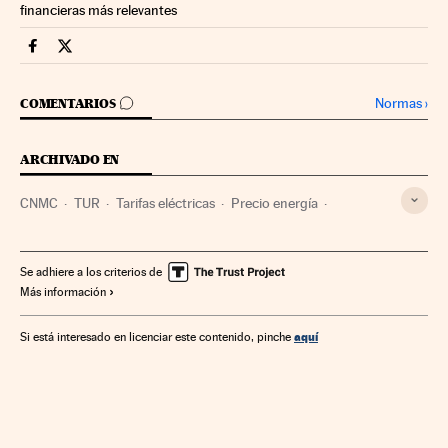
financieras más relevantes
Companias Cinco Días en Facebook
Companias Cinco Días en Twitter
IR A LOS COMENTARIOS
Normas
›
COMENTARIOS
ARCHIVADO EN
CNMC
TUR
Tarifas eléctricas
Precio energía
Mercado energético
Energía eléctrica
Energía
Se adhiere a los criterios de
Más información
aquí
Si está interesado en licenciar este contenido, pinche