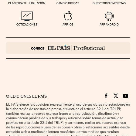
PLANIFICA TU JUBILACIÓN
CAMBIO DIVISAS
DIRECTORIO EMPRESAS
COTIZACIONES
APP IOS
APP ANDROID
©
EDICIONES EL PAÍS
Cinco Días en F
Cinco Días e
Cinco 
EL PAÍS ejerce la oposición expresa frente al uso de sus obras y prestaciones en
la elaboración de revistas de prensa prevista en el artículo 32.1 del TRLPI;
también realiza la reserva expresa frente a la reproducción, distribución y
comunicación pública de sus trabajos y artículos sobre temas de actualidad
prevista en el artículo 33.1 del TRLPI; y, asimismo, realiza una reserva expresa
de las reproducciones y usos de las obras y otras prestaciones accesibles desde
este sitio web a medios de lectura mecánica u otros medios que resulten