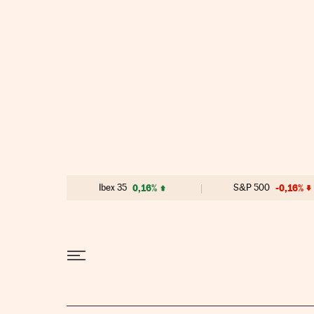
Ir al contenido
Ibex 35
0,16%
S&P 500
-0,16%