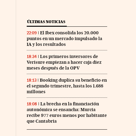
ÚLTIMAS NOTICIAS
El Ibex consolida los 20.000
22:09
puntos en un mercado impulsado la
IA y los resultados
Los primeros inversores de
18:34
Verisure empiezan a hacer caja diez
meses después de la OPV
Booking duplica su beneficio en
18:13
nco Días en Facebook
s Cinco Días en Twitter
el segundo trimestre, hasta los 1.688
millones
La brecha en la financiación
18:08
autonómica se ensancha: Murcia
recibe 977 euros menos por habitante
que Cantabria