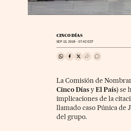
CINCO DÍAS
SEP
13, 2019 - 07:42
EDT
Compartir en Whatsapp
Compartir en Facebook
Compartir en Twitter
Desplegar Redes Soci
Ir a los comentar
La Comisión de Nombrami
Cinco Días
y
El País
) se 
implicaciones de la citac
llamado caso Púnica de J
del grupo.