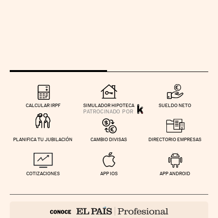
CALCULAR IRPF
SIMULADOR HIPOTECA
SUELDO NETO
PLANIFICA TU JUBILACIÓN
CAMBIO DIVISAS
DIRECTORIO EMPRESAS
COTIZACIONES
APP IOS
APP ANDROID