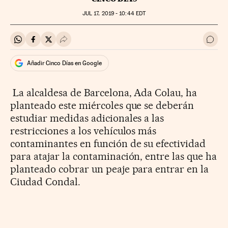
JUL
17, 2019 - 10:44
EDT
Compartir en Whatsapp
Compartir en Facebook
Compartir en Twitter
Desplegar Redes Sociales
Ir a 
Añadir Cinco Días en Google
La alcaldesa de Barcelona, Ada Colau, ha
planteado este miércoles que se deberán
estudiar medidas adicionales a las
restricciones a los vehículos más
contaminantes en función de su efectividad
para atajar la contaminación, entre las que ha
planteado cobrar un peaje para entrar en la
Ciudad Condal.