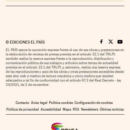
©
EDICIONES EL PAÍS
Cinco Días en F
Cinco Días e
Cinco 
EL PAÍS ejerce la oposición expresa frente al uso de sus obras y prestaciones en
la elaboración de revistas de prensa prevista en el artículo 32.1 del TRLPI;
también realiza la reserva expresa frente a la reproducción, distribución y
comunicación pública de sus trabajos y artículos sobre temas de actualidad
prevista en el artículo 33.1 del TRLPI; y, asimismo, realiza una reserva expresa
de las reproducciones y usos de las obras y otras prestaciones accesibles desde
este sitio web a medios de lectura mecánica u otros medios que resulten
adecuados a tal fin de conformidad con el artículo 67.3 del Real Decreto - ley
24/2021, de 2 de noviembre
Contacto
Aviso legal
Política cookies
Configuración de cookies
Política de privacidad
Accesibilidad
Mapa
RSS
Newsletters
Últimas noticias