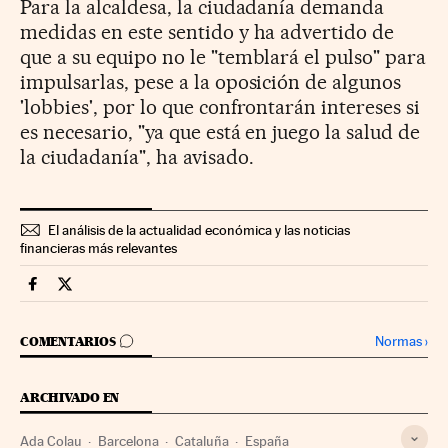
Para la alcaldesa, la ciudadanía demanda
medidas en este sentido y ha advertido de
que a su equipo no le "temblará el pulso" para
impulsarlas, pese a la oposición de algunos
'lobbies', por lo que confrontarán intereses si
es necesario, "ya que está en juego la salud de
la ciudadanía", ha avisado.
El análisis de la actualidad económica y las noticias
financieras más relevantes
Economia Cinco Días en Facebook
Economia Cinco Días en Twitter
IR A LOS COMENTARIOS
Normas
›
COMENTARIOS
ARCHIVADO EN
Ada Colau
Barcelona
Cataluña
España