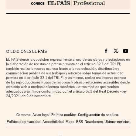
©
EDICIONES EL PAÍS
Cinco Días en F
Cinco Días e
Cinco 
EL PAÍS ejerce la oposición expresa frente al uso de sus obras y prestaciones en
la elaboración de revistas de prensa prevista en el artículo 32.1 del TRLPI;
también realiza la reserva expresa frente a la reproducción, distribución y
comunicación pública de sus trabajos y artículos sobre temas de actualidad
prevista en el artículo 33.1 del TRLPI; y, asimismo, realiza una reserva expresa
de las reproducciones y usos de las obras y otras prestaciones accesibles desde
este sitio web a medios de lectura mecánica u otros medios que resulten
adecuados a tal fin de conformidad con el artículo 67.3 del Real Decreto - ley
24/2021, de 2 de noviembre
Contacto
Aviso legal
Política cookies
Configuración de cookies
Política de privacidad
Accesibilidad
Mapa
RSS
Newsletters
Últimas noticias