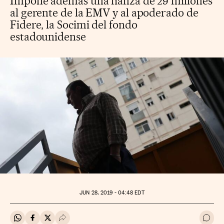
Impone además una fianza de 29 millones
al gerente de la EMV y al apoderado de
Fidere, la Socimi del fondo
estadounidense
JUN
28, 2019 - 04:48
EDT
Compartir en Whatsapp
Compartir en Facebook
Compartir en Twitter
Desplegar Redes Sociales
Ir a 