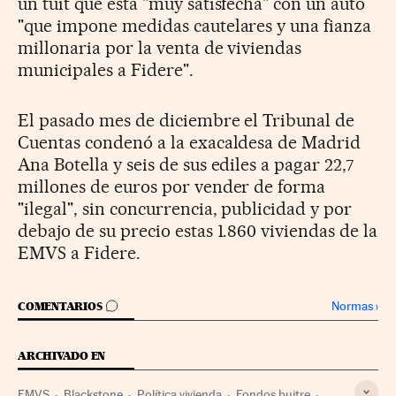
un tuit que está "muy satisfecha" con un auto
"que impone medidas cautelares y una fianza
millonaria por la venta de viviendas
municipales a Fidere".
El pasado mes de diciembre el Tribunal de
Cuentas condenó a la exacaldesa de Madrid
Ana Botella y seis de sus ediles a pagar 22,7
millones de euros por vender de forma
"ilegal", sin concurrencia, publicidad y por
debajo de su precio estas 1.860 viviendas de la
EMVS a Fidere.
IR A LOS COMENTARIOS
Normas
›
COMENTARIOS
ARCHIVADO EN
EMVS
Blackstone
Política vivienda
Fondos buitre