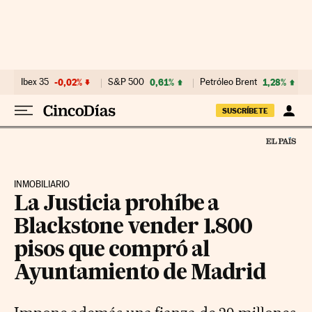
Ir al contenido
Ibex 35
-0,02%
S&P 500
0,61%
Petróleo Brent
1,28%
SUSCRÍBETE
INMOBILIARIO
La Justicia prohíbe a
Blackstone vender 1.800
pisos que compró al
Ayuntamiento de Madrid