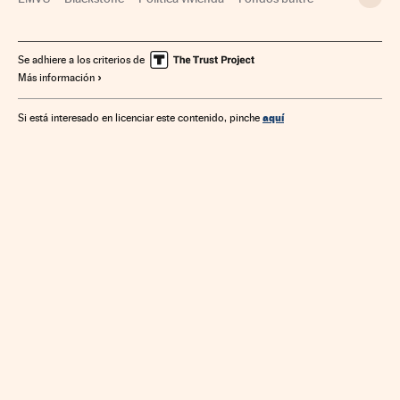
Capital riesgo
Crédito empresas
Fondos inversión
Vivienda
Mercados financieros
Créditos
Se adhiere a los criterios de
Más información
Servicios bancarios
Empresas
Economía
Banca
Urbanismo
Finanzas
aquí
Si está interesado en licenciar este contenido, pinche