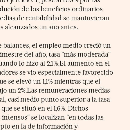
ejercicio. Y, pese al revés por las
lución de los beneficios ordinarios
medias de rentabilidad se mantuvieran
las alcanzados un año antes.
de balances, el empleo medio creció un
rimestre del año, tasa "más moderada"
cuando lo hizo al 2,1%.El aumento en el
dores se vio especialmente favorecido
que se elevó un 1,1% mientras que el
ujo un 2%.Las remuneraciones medias
l, casi medio punto superior a la tasa
 que se situó en el 1,6%. Dichos
intensos" se localizan "en todas las
epto en la de información y