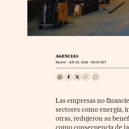
AGENCIAS
Madrid -
JUN
20, 2019 - 09:04
EDT
Compartir en Whatsapp
Compartir en Facebook
Compartir en Twitter
Desplegar Redes Soci
Ir a los comentar
Las empresas no financie
sectores como energía, in
otras, redujeron su benef
como consecuencia de la 