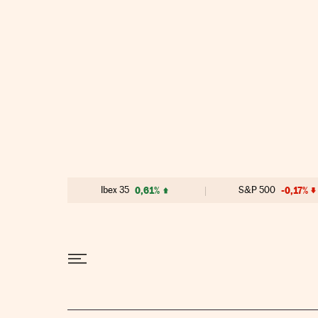
Ir al contenido
Ibex 35
0,61%
S&P 500
-0,17%