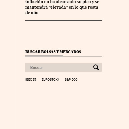
inflación no ha alcanzado su pico y se
mantendrá “elevada” en lo que resta
de año
BUSCAR BOLSAS Y MERCADOS
IBEX 35
EUROSTOXX
S&P 500