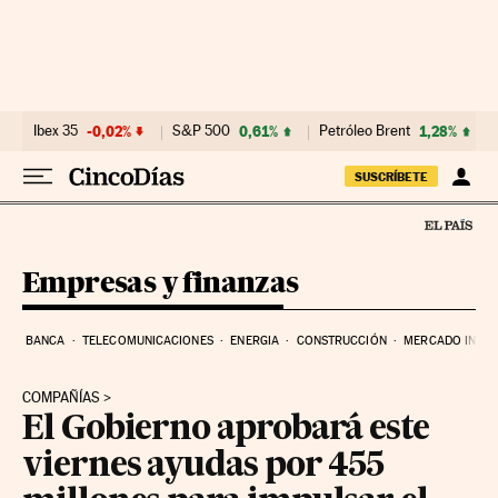
Ir al contenido
Ibex 35
-0,02%
S&P 500
0,61%
Petróleo Brent
1,28%
SUSCRÍBETE
Empresas y finanzas
BANCA
TELECOMUNICACIONES
ENERGIA
CONSTRUCCIÓN
MERCADO INMOB
COMPAÑÍAS
El Gobierno aprobará este
viernes ayudas por 455