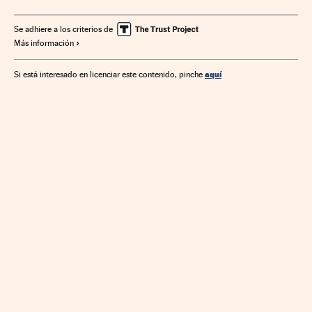
Administración Estado
Economía
Administración pública
Política
Se adhiere a los criterios de
Más información
aquí
Si está interesado en licenciar este contenido, pinche