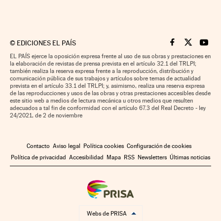
©
EDICIONES EL PAÍS
Cinco Días en F
Cinco Días e
Cinco 
EL PAÍS ejerce la oposición expresa frente al uso de sus obras y prestaciones en
la elaboración de revistas de prensa prevista en el artículo 32.1 del TRLPI;
también realiza la reserva expresa frente a la reproducción, distribución y
comunicación pública de sus trabajos y artículos sobre temas de actualidad
prevista en el artículo 33.1 del TRLPI; y, asimismo, realiza una reserva expresa
de las reproducciones y usos de las obras y otras prestaciones accesibles desde
este sitio web a medios de lectura mecánica u otros medios que resulten
adecuados a tal fin de conformidad con el artículo 67.3 del Real Decreto - ley
24/2021, de 2 de noviembre
Contacto
Aviso legal
Política cookies
Configuración de cookies
Política de privacidad
Accesibilidad
Mapa
RSS
Newsletters
Últimas noticias
Webs de PRISA