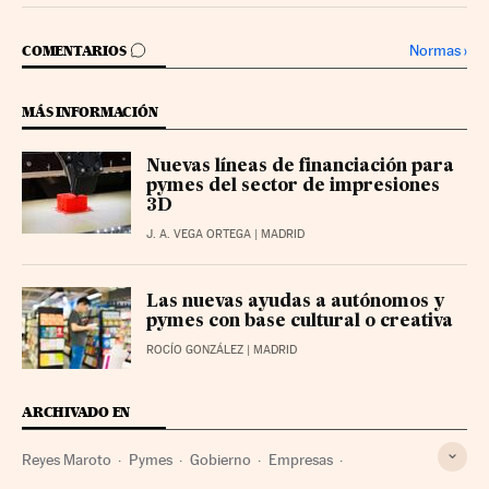
IR A LOS COMENTARIOS
Normas
›
COMENTARIOS
MÁS INFORMACIÓN
Nuevas líneas de financiación para
pymes del sector de impresiones
3D
J. A. VEGA ORTEGA
| MADRID
Las nuevas ayudas a autónomos y
pymes con base cultural o creativa
ROCÍO GONZÁLEZ
| MADRID
ARCHIVADO EN
Reyes Maroto
Pymes
Gobierno
Empresas