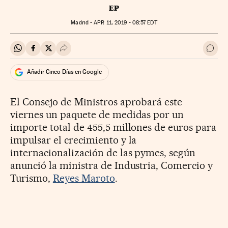
EP
Madrid -
APR
11, 2019 - 08:57
EDT
Compartir en Whatsapp
Compartir en Facebook
Compartir en Twitter
Desplegar Redes Sociales
Ir a 
Añadir Cinco Días en Google
El Consejo de Ministros aprobará este
viernes un paquete de medidas por un
importe total de 455,5 millones de euros para
impulsar el crecimiento y la
internacionalización de las pymes, según
anunció la ministra de Industria, Comercio y
Turismo,
Reyes Maroto
.