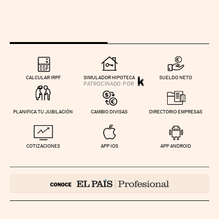
CALCULAR IRPF
SIMULADOR HIPOTECA
SUELDO NETO
PLANIFICA TU JUBILACIÓN
CAMBIO DIVISAS
DIRECTORIO EMPRESAS
COTIZACIONES
APP IOS
APP ANDROID