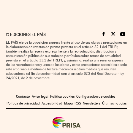
©
EDICIONES EL PAÍS
Cinco Días en F
Cinco Días e
Cinco 
EL PAÍS ejerce la oposición expresa frente al uso de sus obras y prestaciones en
la elaboración de revistas de prensa prevista en el artículo 32.1 del TRLPI;
también realiza la reserva expresa frente a la reproducción, distribución y
comunicación pública de sus trabajos y artículos sobre temas de actualidad
prevista en el artículo 33.1 del TRLPI; y, asimismo, realiza una reserva expresa
de las reproducciones y usos de las obras y otras prestaciones accesibles desde
este sitio web a medios de lectura mecánica u otros medios que resulten
adecuados a tal fin de conformidad con el artículo 67.3 del Real Decreto - ley
24/2021, de 2 de noviembre
Contacto
Aviso legal
Política cookies
Configuración de cookies
Política de privacidad
Accesibilidad
Mapa
RSS
Newsletters
Últimas noticias