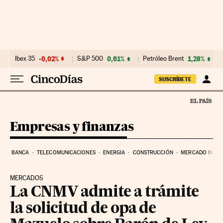
Ir al contenido
Ibex 35
-0,02%
S&P 500
0,61%
Petróleo Brent
1,28%
SUSCRÍBETE
Empresas y finanzas
BANCA
TELECOMUNICACIONES
ENERGIA
CONSTRUCCIÓN
MERCADO INMOB
MERCADOS
La CNMV admite a trámite
la solicitud de opa de