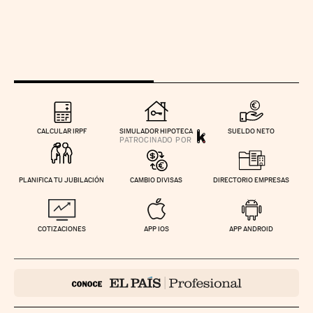
CALCULAR IRPF
SIMULADOR HIPOTECA
SUELDO NETO
PLANIFICA TU JUBILACIÓN
CAMBIO DIVISAS
DIRECTORIO EMPRESAS
COTIZACIONES
APP IOS
APP ANDROID