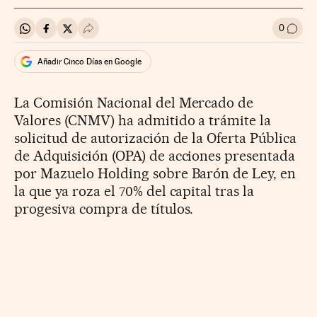
0
Compartir en Whatsapp
Compartir en Facebook
Compartir en Twitter
Desplegar Redes Sociales
Ir a l
Añadir Cinco Días en Google
La Comisión Nacional del Mercado de
Valores (CNMV) ha admitido a trámite la
solicitud de autorización de la Oferta Pública
de Adquisición (OPA) de acciones presentada
por Mazuelo Holding sobre Barón de Ley, en
la que ya roza el 70% del capital tras la
progesiva compra de títulos.