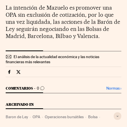
La intención de Mazuelo es promover una
OPA sin exclusión de cotización, por lo que
una vez liquidada, las acciones de la Barón de
Ley seguirán negociando en las Bolsas de
Madrid, Barcelona, Bilbao y Valencia.
El análisis de la actualidad económica y las noticias
financieras más relevantes
Companias Cinco Días en Facebook
Companias Cinco Días en Twitter
IR A LOS COMENTARIOS
Normas
›
COMENTARIOS
0
ARCHIVADO EN
Baron de Ley
OPA
Operaciones bursátiles
Bolsa
Mercados financieros
Empresas
Economía
Finanzas