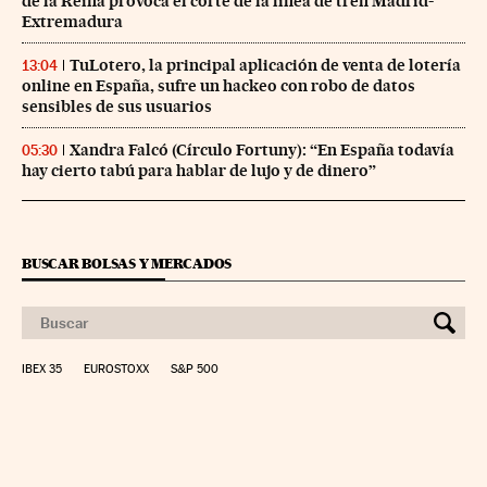
de la Reina provoca el corte de la línea de tren Madrid-
Extremadura
TuLotero, la principal aplicación de venta de lotería
13:04
online en España, sufre un hackeo con robo de datos
sensibles de sus usuarios
Xandra Falcó (Círculo Fortuny): “En España todavía
05:30
hay cierto tabú para hablar de lujo y de dinero”
BUSCAR BOLSAS Y MERCADOS
IBEX 35
EUROSTOXX
S&P 500