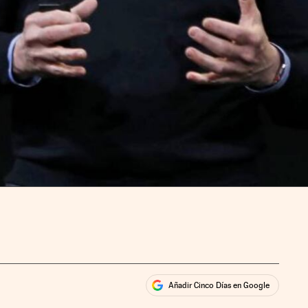
Añadir Cinco Días en Google
ales
ios