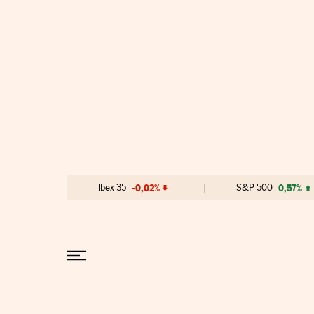
Ir al contenido
Ibex 35
-0,02%
S&P 500
0,57%