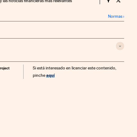
y las noticias financieras más relevantes
Companias Ci
Compania
Normas
›
Si está interesado en licenciar este contenido,
aquí
pinche