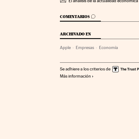
El análisis de la actualidad económica 
IR A LOS COMENTARIOS
COMENTARIOS
ARCHIVADO EN
Apple
Empresas
Economía
Se adhiere a los criterios de
Más información