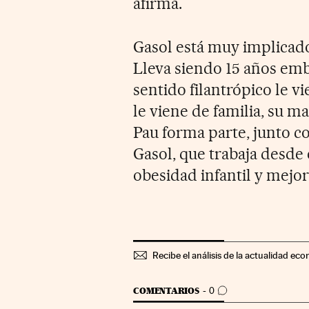
afirma.
Gasol está muy implicado
Lleva siendo 15 años e
sentido filantrópico le v
le viene de familia, su 
Pau forma parte, junto c
Gasol, que
trabaja desde 
obesidad infantil y mejor
Recibe el análisis de la actualidad eco
IR A LOS COMENTARIOS
COMENTARIOS
0