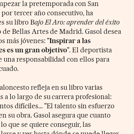
mpezar la pretemporada con San
por tercer año consecutivo, ha
s su libro B
ajo El Aro: aprender del éxito
lo de Bellas Artes de Madrid. Gasol desea
os más jóvenes: "
Inspirar a las
s es un gran objetivo
". El deportista
e una responsabilidad con ellos para
cuado.
loncesto refleja en su libro varias
s a lo largo de su carrera profesional:
os difíciles... "El talento sin esfuerzo
 en su obra. Gasol asegura que cuanto
o que se quiere conseguir, las
llarse y ver hasta dónde se puede llegar