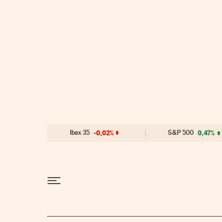
Ir al contenido
Ibex 35
-0,02%
S&P 500
0,47%