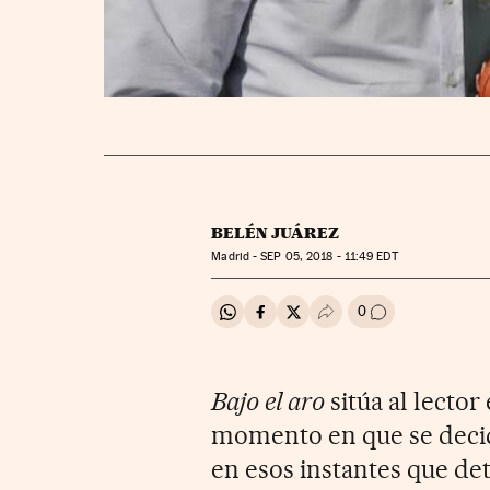
BELÉN JUÁREZ
Madrid -
SEP
05, 2018 - 11:49
EDT
0
Compartir en Whatsapp
Compartir en Facebook
Compartir en Twitter
Desplegar Redes Soci
Ir a los comenta
Bajo el aro
sitúa al lector
momento en que se decide 
en esos instantes que det