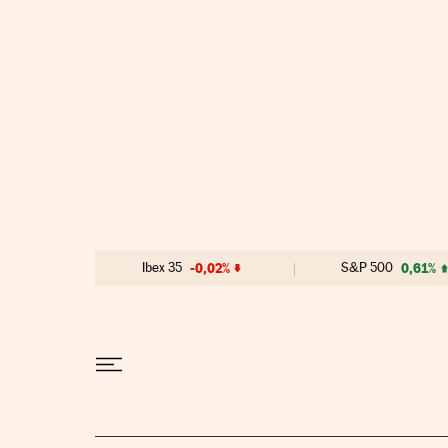
Ir al contenido
Ibex 35
-0,02%
S&P 500
0,61%