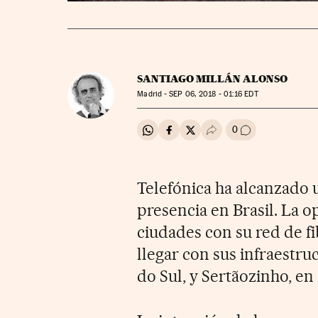
SANTIAGO MILLÁN ALONSO
Madrid -
SEP
06, 2018 - 01:16
EDT
0
Compartir en Whatsapp
Compartir en Facebook
Compartir en Twitter
Desplegar Redes Soci
Ir a los comenta
Telefónica ha alcanzado u
presencia en Brasil. La o
ciudades con su red de fi
llegar con sus infraestru
do Sul, y Sertãozinho, en 