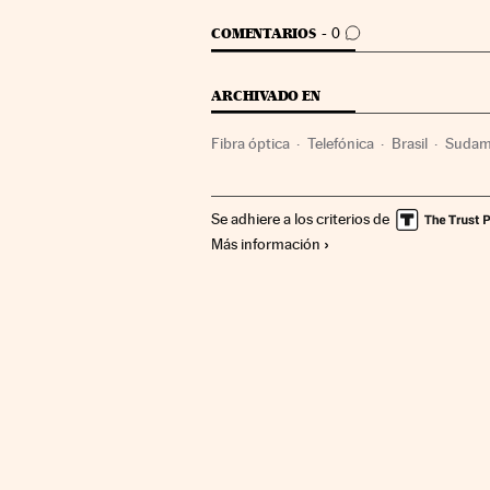
IR A LOS COMENTARIOS
COMENTARIOS
0
ARCHIVADO EN
Fibra óptica
Telefónica
Brasil
Sudam
Telecomunicaciones
Comunicaciones
Se adhiere a los criterios de
Más información