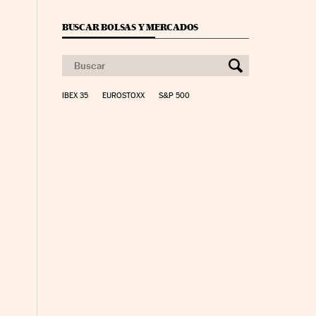
BUSCAR BOLSAS Y MERCADOS
IBEX 35
EUROSTOXX
S&P 500
nco Días en Facebook
s Cinco Días en Twitter