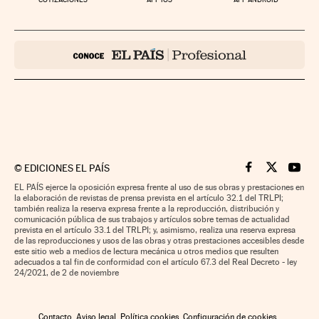
©
EDICIONES EL PAÍS
Cinco Días en F
Cinco Días e
Cinco 
EL PAÍS ejerce la oposición expresa frente al uso de sus obras y prestaciones en
la elaboración de revistas de prensa prevista en el artículo 32.1 del TRLPI;
también realiza la reserva expresa frente a la reproducción, distribución y
comunicación pública de sus trabajos y artículos sobre temas de actualidad
prevista en el artículo 33.1 del TRLPI; y, asimismo, realiza una reserva expresa
de las reproducciones y usos de las obras y otras prestaciones accesibles desde
este sitio web a medios de lectura mecánica u otros medios que resulten
adecuados a tal fin de conformidad con el artículo 67.3 del Real Decreto - ley
24/2021, de 2 de noviembre
Contacto
Aviso legal
Política cookies
Configuración de cookies