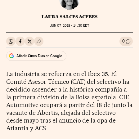
LAURA SALCES ACEBES
JUN
07, 2018 - 14:30
EDT
0
Compartir en Whatsapp
Compartir en Facebook
Compartir en Twitter
Desplegar Redes Sociales
Ir a l
Añadir Cinco Días en Google
La industria se refuerza en el Ibex 35. El
Comité Asesor Técnico (CAT) del selectivo ha
decidido ascender a la histórica compañía a
la primera división de la Bolsa española. CIE
Automotive ocupará a partir del 18 de junio la
vacante de Abertis, alejada del selectivo
desde mayo tras el anuncio de la opa de
Atlantia y ACS.