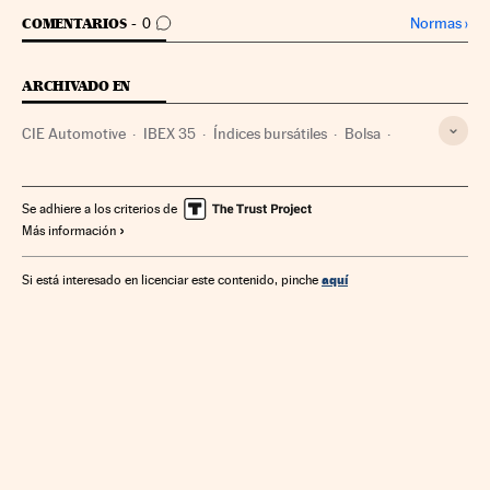
IR A LOS COMENTARIOS
Normas
›
COMENTARIOS
0
ARCHIVADO EN
CIE Automotive
IBEX 35
Índices bursátiles
Bolsa
Mercados financieros
Empresas
Economía
Finanzas
Se adhiere a los criterios de
Más información
aquí
Si está interesado en licenciar este contenido, pinche