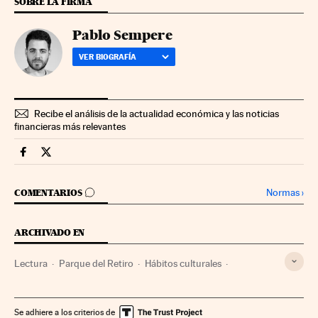
SOBRE LA FIRMA
Pablo Sempere
VER BIOGRAFÍA
Recibe el análisis de la actualidad económica y las noticias
financieras más relevantes
Fortunas Cinco Días en Facebook
Fortunas Cinco Días en Twitter
IR A LOS COMENTARIOS
Normas
›
COMENTARIOS
ARCHIVADO EN
Lectura
Parque del Retiro
Hábitos culturales
Parques y jardines
Editoriales
Sector editorial
Libros
Industria cultural
Cultura
Se adhiere a los criterios de