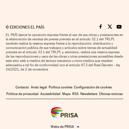
©
EDICIONES EL PAÍS
Cinco Días en F
Cinco Días e
Cinco 
EL PAÍS ejerce la oposición expresa frente al uso de sus obras y prestaciones en
la elaboración de revistas de prensa prevista en el artículo 32.1 del TRLPI;
también realiza la reserva expresa frente a la reproducción, distribución y
comunicación pública de sus trabajos y artículos sobre temas de actualidad
prevista en el artículo 33.1 del TRLPI; y, asimismo, realiza una reserva expresa
de las reproducciones y usos de las obras y otras prestaciones accesibles desde
este sitio web a medios de lectura mecánica u otros medios que resulten
adecuados a tal fin de conformidad con el artículo 67.3 del Real Decreto - ley
24/2021, de 2 de noviembre
Contacto
Aviso legal
Política cookies
Configuración de cookies
Política de privacidad
Accesibilidad
Mapa
RSS
Newsletters
Últimas noticias
Webs de PRISA