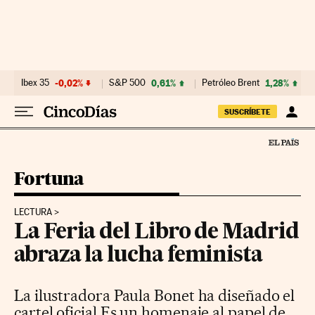
Ir al contenido
Ibex 35
-0,02%
S&P 500
0,61%
Petróleo Brent
1,28%
SUSCRÍBETE
Fortuna
LECTURA
La Feria del Libro de Madrid
abraza la lucha feminista
La ilustradora Paula Bonet ha diseñado el
cartel oficial Es un homenaje al papel de