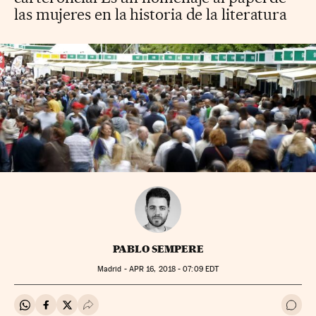
las mujeres en la historia de la literatura
PABLO SEMPERE
Madrid -
APR
16, 2018 - 07:09
EDT
Compartir en Whatsapp
Compartir en Facebook
Compartir en Twitter
Desplegar Redes Sociales
Ir a 