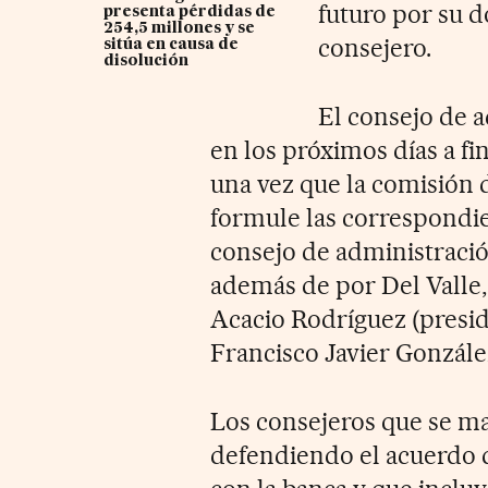
futuro por su d
presenta pérdidas de
254,5 millones y se
consejero.
sitúa en causa de
disolución
El consejo de 
en los próximos días a f
una vez que la comisión
formule las correspondie
consejo de administració
además de por Del Valle,
Acacio Rodríguez (presi
Francisco Javier Gonzále
Los consejeros que se m
defendiendo el acuerdo d