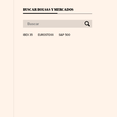
BUSCAR BOLSAS Y MERCADOS
IBEX 35
EUROSTOXX
S&P 500
nco Días en Facebook
s Cinco Días en Twitter