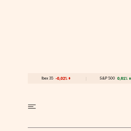
Ir al contenido
Ibex 35
-0,02%
S&P 500
0,61%