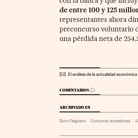
con la banca y que inclu
de entre 100 y 125 millo
representantes ahora dim
preconcurso voluntario d
una pérdida neta de 254,
El análisis de la actualidad económica 
IR A LOS COMENTARIOS
COMENTARIOS
ARCHIVADO EN
Duro Felguera
Concurso acreedores
S
Industria
Ciencia