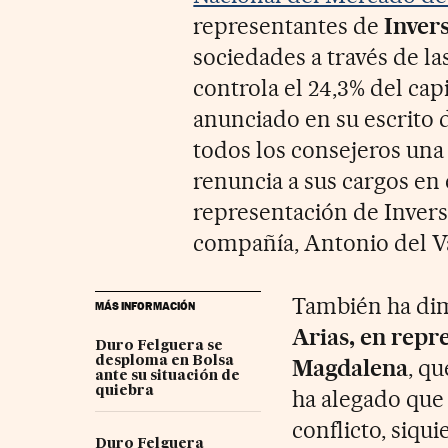
representantes de
Invers
sociedades a través de la
controla el 24,3% del ca
anunciado en su escrito 
todos los consejeros una 
renuncia a sus cargos en 
representación de Invers
compañía, Antonio del Va
También ha dim
MÁS INFORMACIÓN
Arias, en repr
Duro Felguera se
desploma en Bolsa
Magdalena
, qu
ante su situación de
quiebra
ha alegado que 
conflicto, siqu
Duro Felguera