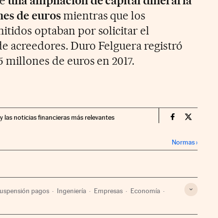
ye
una ampliación de capital dineraria
nes de euros
mientras que los
itidos optaban por solicitar el
e acreedores. Duro Felguera registró
5 millones de euros en 2017.
y las noticias financieras más relevantes
Companias Ci
Compania
Normas
›
uspensión pagos
Ingeniería
Empresas
Economía