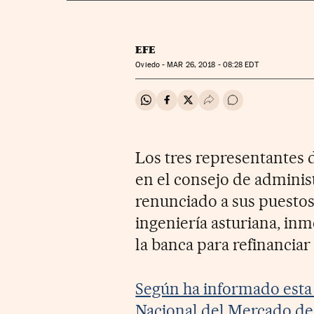
EFE
Oviedo -
MAR
26, 2018 - 08:28
EDT
Compartir en Whatsapp
Compartir en Facebook
Compartir en Twitter
Desplegar Redes Soci
Ir a los comentar
Los tres representantes d
en el consejo de adminis
renunciado a sus puestos
ingeniería asturiana, in
la banca para refinanciar
Según ha informado esta
Nacional del Mercado de