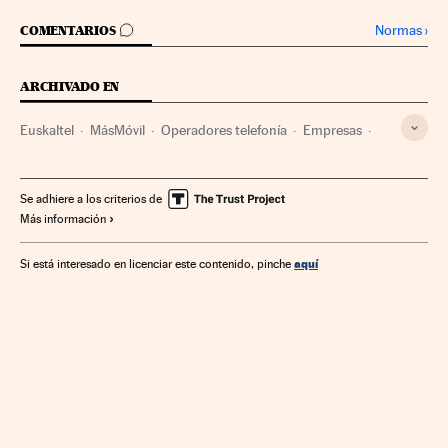
IR A LOS COMENTARIOS
Normas
›
COMENTARIOS
ARCHIVADO EN
Euskaltel
MásMóvil
Operadores telefonía
Empresas
Telefonía
Telecomunicaciones
Economía
Comunicaciones
Se adhiere a los criterios de
Más información
aquí
Si está interesado en licenciar este contenido, pinche