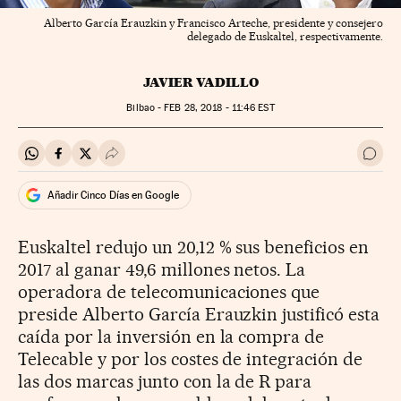
Alberto García Erauzkin y Francisco Arteche, presidente y consejero
delegado de Euskaltel, respectivamente.
JAVIER VADILLO
Bilbao -
FEB
28, 2018 - 11:46
EST
Compartir en Whatsapp
Compartir en Facebook
Compartir en Twitter
Desplegar Redes Sociales
Ir a 
Añadir Cinco Días en Google
Euskaltel redujo un 20,12 % sus beneficios en
2017 al ganar 49,6 millones netos. La
operadora de telecomunicaciones que
preside Alberto García Erauzkin justificó esta
caída por la inversión en la compra de
Telecable y por los costes de integración de
las dos marcas junto con la de R para