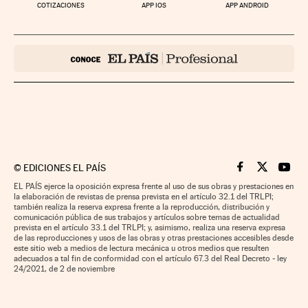
COTIZACIONES
APP IOS
APP ANDROID
©
EDICIONES EL PAÍS
Cinco Días en F
Cinco Días e
Cinco 
EL PAÍS ejerce la oposición expresa frente al uso de sus obras y prestaciones en
la elaboración de revistas de prensa prevista en el artículo 32.1 del TRLPI;
también realiza la reserva expresa frente a la reproducción, distribución y
comunicación pública de sus trabajos y artículos sobre temas de actualidad
prevista en el artículo 33.1 del TRLPI; y, asimismo, realiza una reserva expresa
de las reproducciones y usos de las obras y otras prestaciones accesibles desde
este sitio web a medios de lectura mecánica u otros medios que resulten
adecuados a tal fin de conformidad con el artículo 67.3 del Real Decreto - ley
24/2021, de 2 de noviembre