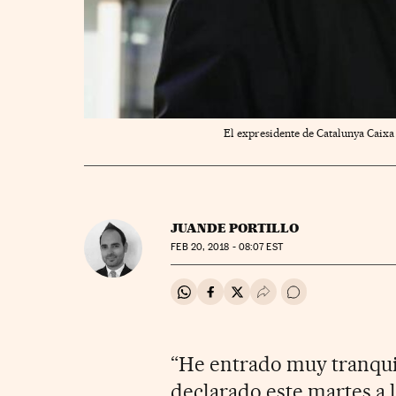
El expresidente de Catalunya Caixa 
JUANDE PORTILLO
FEB
20, 2018 - 08:07
EST
Compartir en Whatsapp
Compartir en Facebook
Compartir en Twitter
Desplegar Redes Soci
Ir a los comentar
“He entrado muy tranquil
declarado este martes a 