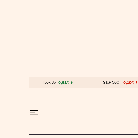
Ir al contenido
Ibex 35
0,61%
S&P 500
-0,10%