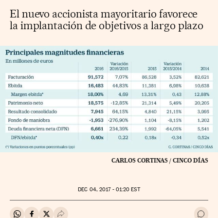
El nuevo accionista mayoritario favorece
la implantación de objetivos a largo plazo
CARLOS CORTINAS / CINCO DÍAS
DEC
04, 2017 - 01:20
EST
Compartir en Whatsapp
Compartir en Facebook
Compartir en Twitter
Desplegar Redes Sociales
Ir a 