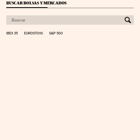
BUSCAR BOLSAS Y MERCADOS
IBEX 35
EUROSTOXX
S&P 500
CALCULAR IRPF
SIMULADOR HIPOTECA
SUELDO NETO