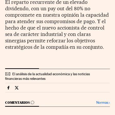
El reparto recurrente de un elevado
dividendo, con un pay out del 80% no
compromete en nuestra opinión la capacidad
para atender sus compromisos de pago. Y el
hecho de que el nuevo accionista de control
sea de carácter industrial y con claras
sinergias permite reforzar los objetivos
estratégicos de la compañía en su conjunto.
El análisis de la actualidad económica y las noticias
financieras más relevantes
Companias Cinco Días en Facebook
Companias Cinco Días en Twitter
IR A LOS COMENTARIOS
Normas
›
COMENTARIOS