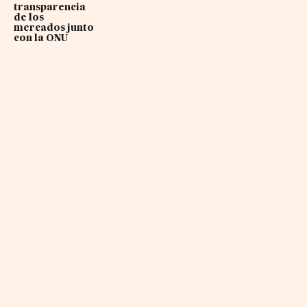
transparencia
de los
mercados junto
con la ONU