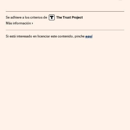
Bancos
Empresas
Economía
Banca
Finanzas
Caso Banco Popular
Se adhiere a los criterios de
Más información
aquí
Si está interesado en licenciar este contenido, pinche