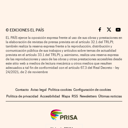
©
EDICIONES EL PAÍS
Cinco Días en F
Cinco Días e
Cinco 
EL PAÍS ejerce la oposición expresa frente al uso de sus obras y prestaciones en
la elaboración de revistas de prensa prevista en el artículo 32.1 del TRLPI;
también realiza la reserva expresa frente a la reproducción, distribución y
comunicación pública de sus trabajos y artículos sobre temas de actualidad
prevista en el artículo 33.1 del TRLPI; y, asimismo, realiza una reserva expresa
de las reproducciones y usos de las obras y otras prestaciones accesibles desde
este sitio web a medios de lectura mecánica u otros medios que resulten
adecuados a tal fin de conformidad con el artículo 67.3 del Real Decreto - ley
24/2021, de 2 de noviembre
Contacto
Aviso legal
Política cookies
Configuración de cookies
Política de privacidad
Accesibilidad
Mapa
RSS
Newsletters
Últimas noticias