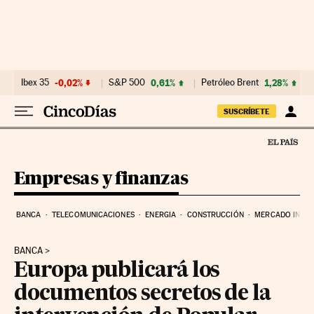
Ir al contenido
Ibex 35
-0,02%
S&P 500
0,61%
Petróleo Brent
1,28%
SUSCRÍBETE
Empresas y finanzas
BANCA
TELECOMUNICACIONES
ENERGIA
CONSTRUCCIÓN
MERCADO INMOB
BANCA
Europa publicará los
documentos secretos de la