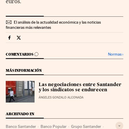
euros.
El análisis de la actualidad económica y las noticias
financieras más relevantes
Companias Cinco Días en Facebook
Companias Cinco Días en Twitter
IR A LOS COMENTARIOS
Normas
›
COMENTARIOS
MÁS INFORMACIÓN
Las negociaciones entre Santander
y los sindicatos se endurecen
ÁNGELES GONZALO ALCONADA
ARCHIVADO EN
Banco Santander
Banco Popular
Grupo Santander