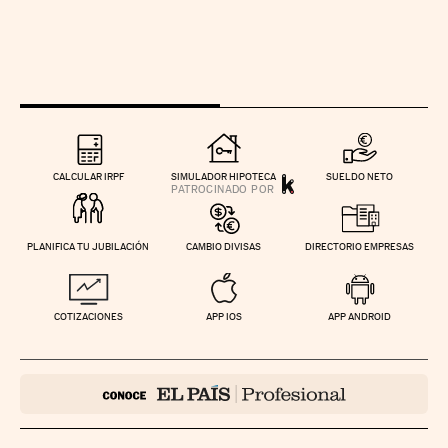
CALCULAR IRPF
SIMULADOR HIPOTECA
SUELDO NETO
PLANIFICA TU JUBILACIÓN
CAMBIO DIVISAS
DIRECTORIO EMPRESAS
COTIZACIONES
APP IOS
APP ANDROID