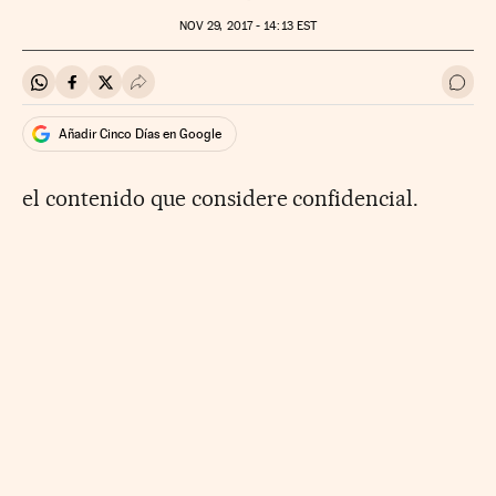
NOV
29, 2017 - 14:13
EST
Compartir en Whatsapp
Compartir en Facebook
Compartir en Twitter
Desplegar Redes Sociales
Ir a 
Añadir Cinco Días en Google
el contenido que considere confidencial.