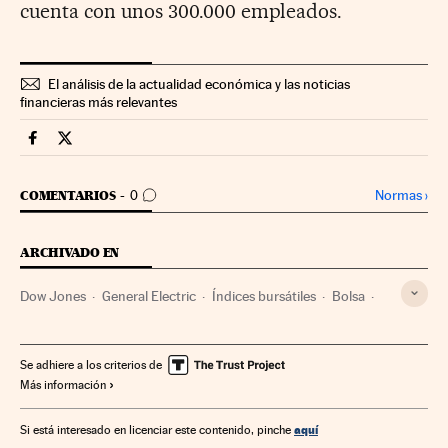
cuenta con unos 300.000 empleados.
El análisis de la actualidad económica y las noticias
financieras más relevantes
Companias Cinco Días en Facebook
Companias Cinco Días en Twitter
IR A LOS COMENTARIOS
Normas
›
COMENTARIOS
0
ARCHIVADO EN
Dow Jones
General Electric
Índices bursátiles
Bolsa
Mercados financieros
Empresas
Economía
Medios comunicación
Finanzas
Energía
Comunicación
Se adhiere a los criterios de
Más información
aquí
Si está interesado en licenciar este contenido, pinche