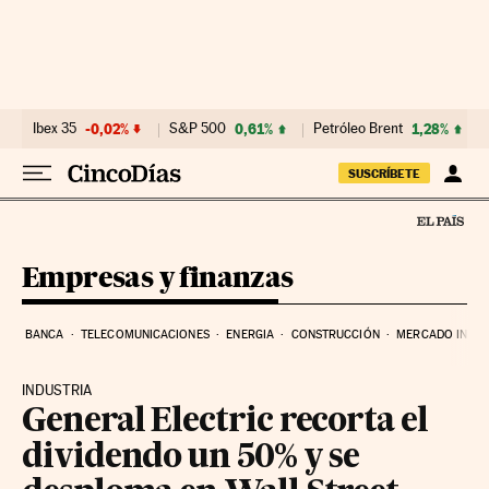
Ir al contenido
Ibex 35
-0,02%
S&P 500
0,61%
Petróleo Brent
1,28%
SUSCRÍBETE
Empresas y finanzas
BANCA
TELECOMUNICACIONES
ENERGIA
CONSTRUCCIÓN
MERCADO INMOB
INDUSTRIA
General Electric recorta el
dividendo un 50% y se