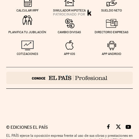
CALCULAR IRPF
SIMULADOR HIPOTECA
SUELDO NETO
PLANIFICA TU JUBILACIÓN
CAMBIO DIVISAS
DIRECTORIO EMPRESAS
COTIZACIONES
APP IOS
APP ANDROID
©
EDICIONES EL PAÍS
Cinco Días en F
Cinco Días e
Cinco 
EL PAÍS ejerce la oposición expresa frente al uso de sus obras y prestaciones en