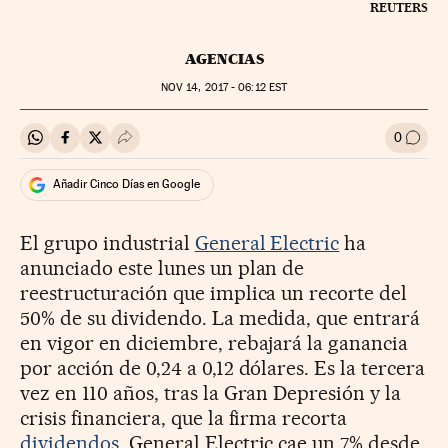
REUTERS
AGENCIAS
NOV
14, 2017 - 06:12
EST
0
Compartir en Whatsapp
Compartir en Facebook
Compartir en Twitter
Desplegar Redes Sociales
Ir a l
Añadir Cinco Días en Google
El grupo industrial
General Electric
ha
anunciado este lunes un plan de
reestructuración que implica un recorte del
50% de su dividendo. La medida, que entrará
en vigor en diciembre, rebajará la ganancia
por acción de 0,24 a 0,12 dólares. Es la tercera
vez en 110 años, tras la Gran Depresión y la
crisis financiera, que la firma recorta
dividendos
. General Electric cae un 7% desde