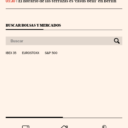
El horario de las terrazas es ‘casus belli’ en Berlín
05:30
BUSCAR BOLSAS Y MERCADOS
IBEX 35
EUROSTOXX
S&P 500