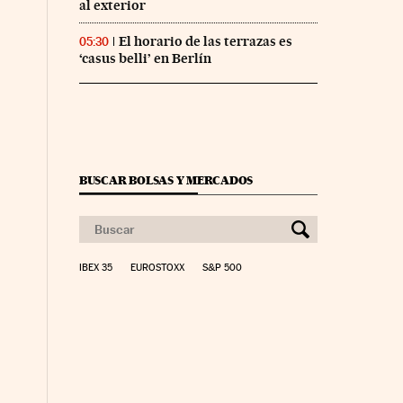
al exterior
El horario de las terrazas es
05:30
‘casus belli’ en Berlín
BUSCAR BOLSAS Y MERCADOS
IBEX 35
EUROSTOXX
S&P 500