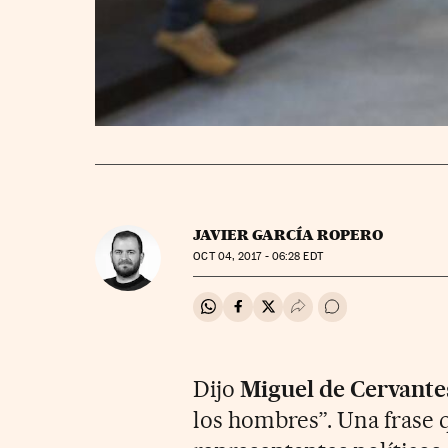
JAVIER GARCÍA ROPERO
OCT
04, 2017 - 06:28
EDT
Compartir en Whatsapp
Compartir en Facebook
Compartir en Twitter
Desplegar Redes Soci
Ir a los comentar
Dijo
Miguel de Cervante
los hombres”. Una frase q