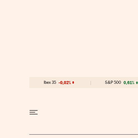
Ir al contenido
Ibex 35
-0,02%
S&P 500
0,61%