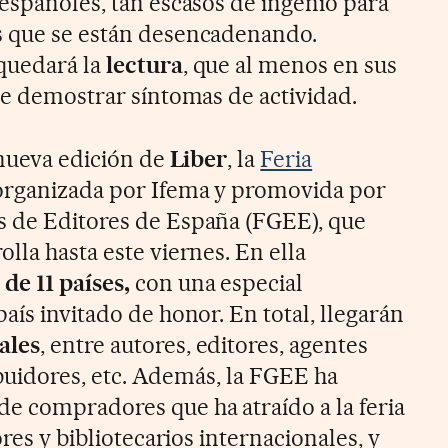
 españoles, tan escasos de ingenio para
s que se están desencadenando.
quedará la
lectura
, que al menos en sus
ece demostrar síntomas de actividad.
 nueva edición de
Liber
, la
Feria
 organizada por Ifema y promovida por
s de Editores de España (FGEE), que
lla hasta este viernes. En ella
de 11 países,
con una especial
aís invitado de honor. En total, llegarán
ales
, entre autores, editores, agentes
ribuidores, etc. Además, la FGEE ha
e compradores que ha atraído a la feria
ores y bibliotecarios internacionales, y