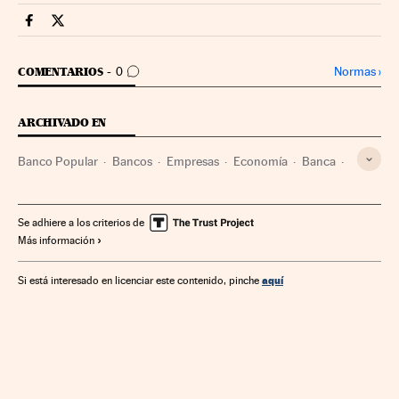
Companias Cinco Días en Facebook
Companias Cinco Días en Twitter
IR A LOS COMENTARIOS
Normas
›
COMENTARIOS
0
ARCHIVADO EN
Banco Popular
Bancos
Empresas
Economía
Banca
Finanzas
Se adhiere a los criterios de
Más información
aquí
Si está interesado en licenciar este contenido, pinche