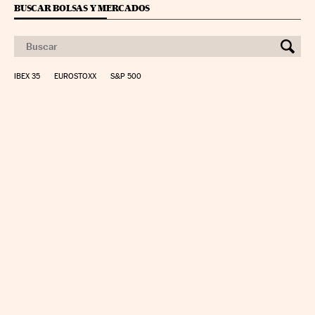
BUSCAR BOLSAS Y MERCADOS
IBEX 35
EUROSTOXX
S&P 500
CALCULAR IRPF
SIMULADOR HIPOTECA
SUELDO NETO