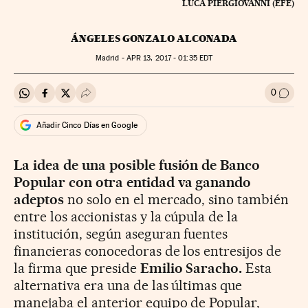
LUCA PIERGIOVANNI (EFE)
ÁNGELES GONZALO ALCONADA
Madrid -
APR
13, 2017 - 01:35
EDT
0
Compartir en Whatsapp
Compartir en Facebook
Compartir en Twitter
Desplegar Redes Sociales
Ir a l
Añadir Cinco Días en Google
La idea de una posible fusión de Banco
Popular con otra entidad va ganando
adeptos
no solo en el mercado, sino también
entre los accionistas y la cúpula de la
institución, según aseguran fuentes
financieras conocedoras de los entresijos de
la firma que preside
Emilio Saracho.
Esta
alternativa era una de las últimas que
manejaba el anterior equipo de Popular,