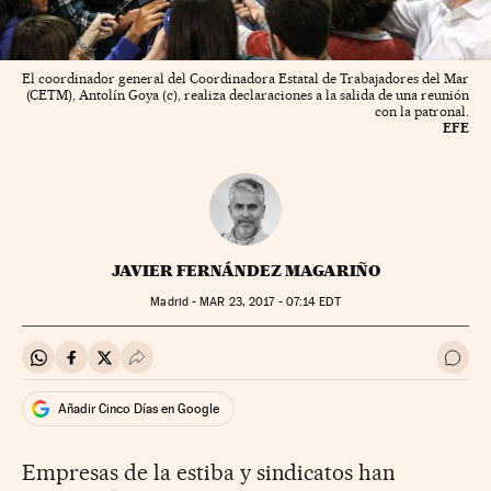
El coordinador general del Coordinadora Estatal de Trabajadores del Mar
(CETM), Antolín Goya (c), realiza declaraciones a la salida de una reunión
con la patronal.
EFE
JAVIER FERNÁNDEZ MAGARIÑO
Madrid -
MAR
23, 2017 - 07:14
EDT
Compartir en Whatsapp
Compartir en Facebook
Compartir en Twitter
Desplegar Redes Sociales
Ir a 
Añadir Cinco Días en Google
Empresas de la estiba y sindicatos han