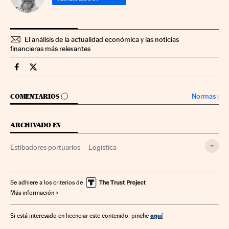
El análisis de la actualidad económica y las noticias
financieras más relevantes
Companias Cinco Días en Facebook
Companias Cinco Días en Twitter
IR A LOS COMENTARIOS
Normas
›
COMENTARIOS
ARCHIVADO EN
Estibadores portuarios
Logística
Transporte mercancías
Distribución
Puertos
Transporte marítimo
Ministerio de Fomento
Ministerios
Se adhiere a los criterios de
Más información
Comercio
Transporte
Administración Estado
Economía
Administración pública
aquí
Si está interesado en licenciar este contenido, pinche