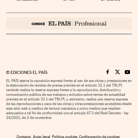
©
EDICIONES EL PAÍS
Cinco Días en F
Cinco Días e
Cinco 
EL PAÍS ejerce la oposición expresa frente al uso de sus obras y prestaciones en
la elaboración de revistas de prensa prevista en el artículo 32.1 del TRLPI;
también realiza la reserva expresa frente a la reproducción, distribución y
comunicación pública de sus trabajos y artículos sobre temas de actualidad
prevista en el artículo 33.1 del TRLPI; y, asimismo, realiza una reserva expresa
de las reproducciones y usos de las obras y otras prestaciones accesibles desde
este sitio web a medios de lectura mecánica u otros medios que resulten
adecuados a tal fin de conformidad con el artículo 67.3 del Real Decreto - ley
24/2021, de 2 de noviembre
Contacto
Aviso legal
Política cookies
Configuración de cookies