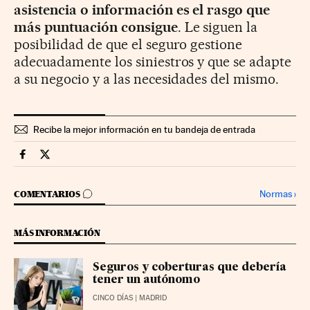
asistencia o información es el rasgo que
más puntuación consigue
. Le siguen la
posibilidad de que el seguro gestione
adecuadamente los siniestros y que se adapte
a su negocio y a las necesidades del mismo.
Recibe la mejor información en tu bandeja de entrada
Territorio Pyme Cinco Días en Facebook
Territorio Pyme Cinco Días en Twitter
IR A LOS COMENTARIOS
Normas
›
COMENTARIOS
MÁS INFORMACIÓN
Seguros y coberturas que debería
tener un autónomo
CINCO DÍAS
| MADRID