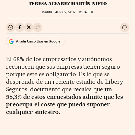
TERESA ALVAREZ MARTÍN-NIETO
Madrid -
APR
02, 2017 - 11:04
EDT
Compartir en Whatsapp
Compartir en Facebook
Compartir en Twitter
Desplegar Redes Sociales
Ir a 
Añadir Cinco Días en Google
El 68% de los empresarios y autónomos
reconocen que sus empresas tienen seguro
porque este es obligatorio. Es lo que se
desprende de un reciente estudio de Libery
Seguros, documento que recalca que
un
58,3% de estos encuestados admite que les
preocupa el coste que pueda suponer
cualquier siniestro
.