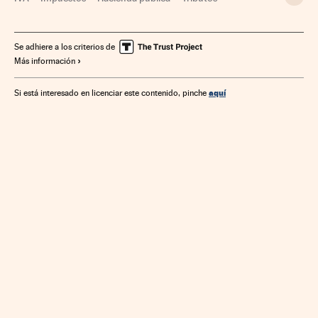
Finanzas públicas
Gobierno
Administración Estado
Administración pública
Política
Finanzas
Se adhiere a los criterios de
Más información
aquí
Si está interesado en licenciar este contenido, pinche