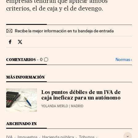
empresas tendrán que aplicar ambos
criterios, el de caja y el de devengo.
Recibe la mejor información en tu bandeja de entrada
Territorio Pyme Cinco Días en Facebook
Territorio Pyme Cinco Días en Twitter
IR A LOS COMENTARIOS
Normas
›
COMENTARIOS
0
MÁS INFORMACIÓN
Los puntos débiles de un IVA de
caja ineficaz para un autónomo
YOLANDA MERLO
| MADRID
ARCHIVADO EN
IVA
Impuestos
Hacienda pública
Tributos