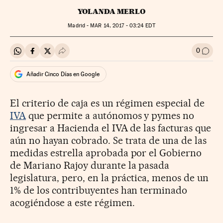
YOLANDA MERLO
Madrid -
MAR
14, 2017 - 03:24
EDT
0
Compartir en Whatsapp
Compartir en Facebook
Compartir en Twitter
Desplegar Redes Sociales
Ir a l
Añadir Cinco Días en Google
El criterio de caja es un régimen especial de
IVA
que permite a autónomos y pymes no
ingresar a Hacienda el IVA de las facturas que
aún no hayan cobrado. Se trata de una de las
medidas estrella aprobada por el Gobierno
de Mariano Rajoy durante la pasada
legislatura, pero, en la práctica, menos de un
1% de los contribuyentes han terminado
acogiéndose a este régimen.