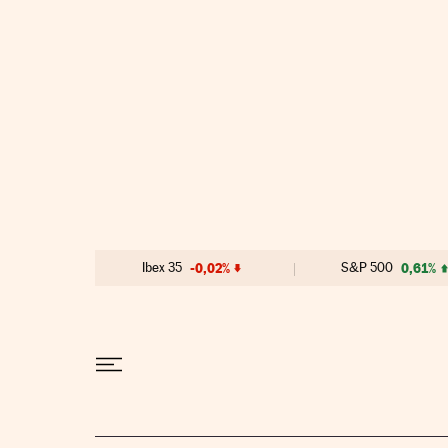
Ir al contenido
Ibex 35
-0,02%
S&P 500
0,61%