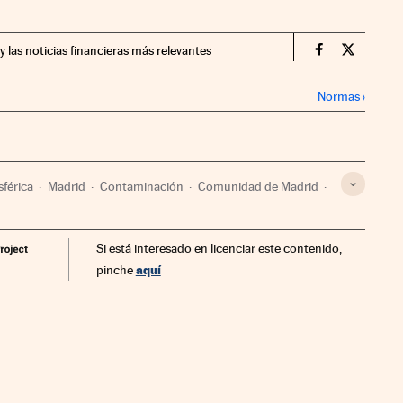
y las noticias financieras más relevantes
Economia Cin
Economia
Normas
›
férica
Madrid
Contaminación
Comunidad de Madrid
 ambiente
Ayuntamiento Madrid
Ayuntamientos
Si está interesado en licenciar este contenido,
l
Política municipal
Administración pública
Política
aquí
pinche