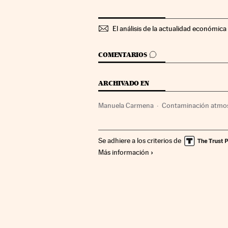
El análisis de la actualidad económica 
IR A LOS COMENTARIOS
COMENTARIOS
ARCHIVADO EN
Manuela Carmena
Contaminación atmos
Problemas ambientales
España
Medio
Se adhiere a los criterios de
Gobierno municipal
Administración loca
Más información