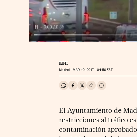
EFE
Madrid -
MAR
10, 2017 - 04:56
EST
Compartir en Whatsapp
Compartir en Facebook
Compartir en Twitter
Desplegar Redes Soci
Ir a los comentar
El Ayuntamiento de Madr
restricciones al tráfico e
contaminación aprobado e