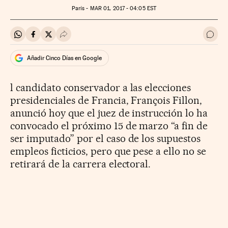
París -
MAR
01, 2017 - 04:05
EST
Compartir en Whatsapp
Compartir en Facebook
Compartir en Twitter
Desplegar Redes Sociales
Ir a 
Añadir Cinco Días en Google
l candidato conservador a las elecciones
presidenciales de Francia, François Fillon,
anunció hoy que el juez de instrucción lo ha
convocado el próximo 15 de marzo “a fin de
ser imputado” por el caso de los supuestos
empleos ficticios, pero que pese a ello no se
retirará de la carrera electoral.