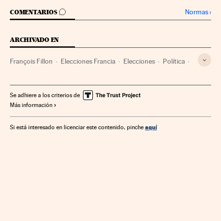
IR A LOS COMENTARIOS
Normas
›
COMENTARIOS
ARCHIVADO EN
François Fillon
Elecciones Francia
Elecciones
Política
Elecciones Francia 2017
Se adhiere a los criterios de
Más información
aquí
Si está interesado en licenciar este contenido, pinche