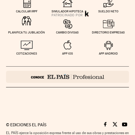
CALCULAR IRPF
SIMULADOR HIPOTECA
SUELDO NETO
PLANIFICA TU JUBILACIÓN
CAMBIO DIVISAS
DIRECTORIO EMPRESAS
COTIZACIONES
APP IOS
APP ANDROID
©
EDICIONES EL PAÍS
Cinco Días en F
Cinco Días e
Cinco 
EL PAÍS ejerce la oposición expresa frente al uso de sus obras y prestaciones en