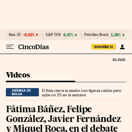
Ir al contenido
Ibex 35
-0,02%
S&P 500
0,47%
Petróleo Brent
1,29%
SUSCRÍBETE
Videos
El Ibex cierra la sesión con ligeras caídas pero
CRÓNICA DE
BOLSA
sube un 2% en la semana
Fátima Báñez, Felipe
González, Javier Fernández
y Miquel Roca, en el debate