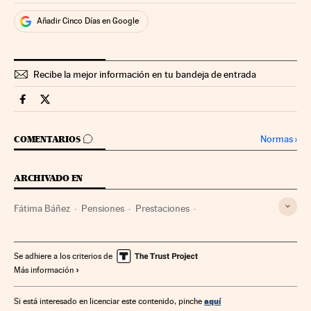
Añadir Cinco Días en Google
Recibe la mejor información en tu bandeja de entrada
Videos Cinco Días en Facebook
Videos Cinco Días en Twitter
IR A LOS COMENTARIOS
Normas
›
COMENTARIOS
ARCHIVADO EN
Fátima Báñez
Pensiones
Prestaciones
Seguridad Social
Política laboral
Trabajo
Se adhiere a los criterios de
Más información
aquí
Si está interesado en licenciar este contenido, pinche