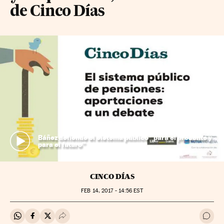
de Cinco Días
Báñez defiende el sistema público “para el presente y
para el futuro”
CINCO DÍAS
FEB
14, 2017 - 14:56
EST
Compartir en Whatsapp
Compartir en Facebook
Compartir en Twitter
Desplegar Redes Sociales
Ir a 