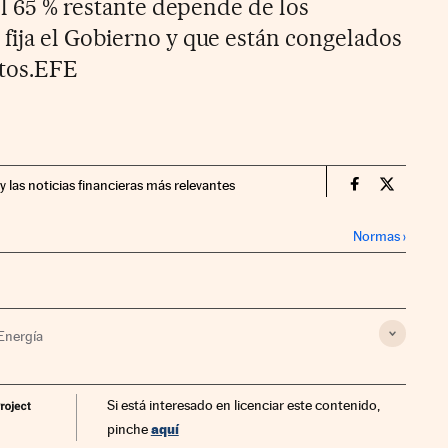
el 65 % restante depende de los
ija el Gobierno y que están congelados
stos.EFE
y las noticias financieras más relevantes
Companias Ci
Compania
Normas
›
Energía
Si está interesado en licenciar este contenido,
aquí
pinche