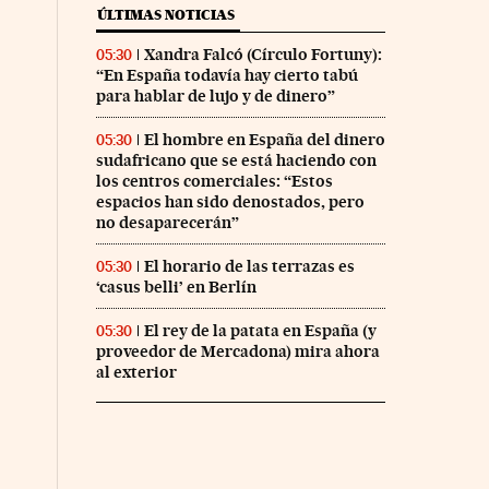
ÚLTIMAS NOTICIAS
Xandra Falcó (Círculo Fortuny):
05:30
“En España todavía hay cierto tabú
para hablar de lujo y de dinero”
El hombre en España del dinero
05:30
sudafricano que se está haciendo con
los centros comerciales: “Estos
espacios han sido denostados, pero
nco Días en Facebook
s Cinco Días en Twitter
no desaparecerán”
El horario de las terrazas es
05:30
‘casus belli’ en Berlín
El rey de la patata en España (y
05:30
proveedor de Mercadona) mira ahora
al exterior