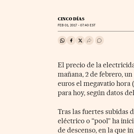
CINCO DÍAS
FEB
01, 2017 - 07:40
EST
Compartir en Whatsapp
Compartir en Facebook
Compartir en Twitter
Desplegar Redes Soci
Ir a los comentar
El precio de la electrici
mañana, 2 de febrero, un
euros el megavatio hora 
para hoy, según datos de
Tras las fuertes subidas 
eléctrico o “pool” ha ini
de descenso, en la que i