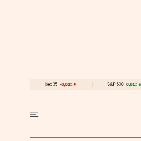
Ir al contenido
Ibex 35
-0,02%
S&P 500
0,61%