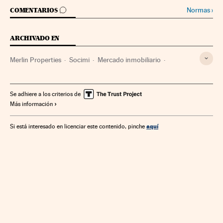
IR A LOS COMENTARIOS
Normas
›
COMENTARIOS
ARCHIVADO EN
Merlin Properties
Socimi
Mercado inmobiliario
Inversión inmobiliaria
Vivienda
Fondos inversión
Mercados financieros
Empresas
Urbanismo
Se adhiere a los criterios de
Más información
Economía
Finanzas
aquí
Si está interesado en licenciar este contenido, pinche