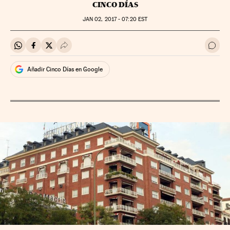
CINCO DÍAS
JAN
02, 2017 - 07:20
EST
Compartir en Whatsapp
Compartir en Facebook
Compartir en Twitter
Desplegar Redes Sociales
Ir a 
Añadir Cinco Días en Google