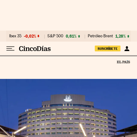
Ir al contenido
Ibex 35
-0,02%
S&P 500
0,61%
Petróleo Brent
1,28%
SUSCRÍBETE