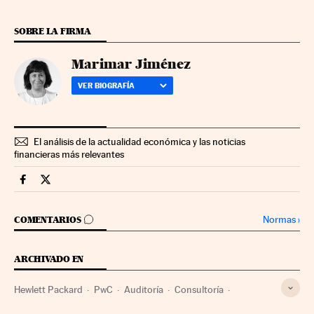
SOBRE LA FIRMA
Marimar Jiménez
VER BIOGRAFÍA
El análisis de la actualidad económica y las noticias
financieras más relevantes
Companias Cinco Días en Facebook
Companias Cinco Días en Twitter
IR A LOS COMENTARIOS
Normas
›
COMENTARIOS
ARCHIVADO EN
Hewlett Packard
PwC
Auditoría
Consultoría
Servicios profesionales
Empresas
Economía
Finanzas