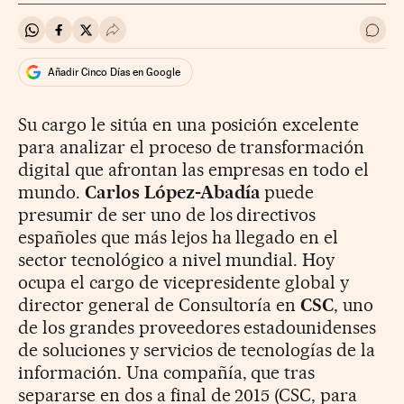
Compartir en Whatsapp
Compartir en Facebook
Compartir en Twitter
Desplegar Redes Sociales
Ir a 
Añadir Cinco Días en Google
Su cargo le sitúa en una posición excelente
para analizar el proceso de transformación
digital que afrontan las empresas en todo el
mundo.
Carlos López-Abadía
puede
presumir de ser uno de los directivos
españoles que más lejos ha llegado en el
sector tecnológico a nivel mundial. Hoy
ocupa el cargo de vicepresidente global y
director general de Consultoría en
CSC
, uno
de los grandes proveedores estadounidenses
de soluciones y servicios de tecnologías de la
información. Una compañía, que tras
separarse en dos a final de 2015 (CSC, para