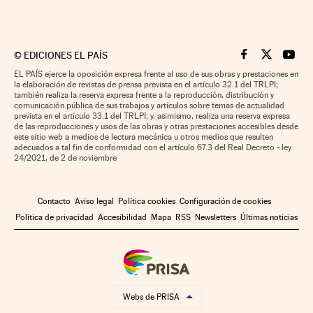
©
EDICIONES EL PAÍS
Cinco Días en F
Cinco Días e
Cinco 
EL PAÍS ejerce la oposición expresa frente al uso de sus obras y prestaciones en
la elaboración de revistas de prensa prevista en el artículo 32.1 del TRLPI;
también realiza la reserva expresa frente a la reproducción, distribución y
comunicación pública de sus trabajos y artículos sobre temas de actualidad
prevista en el artículo 33.1 del TRLPI; y, asimismo, realiza una reserva expresa
de las reproducciones y usos de las obras y otras prestaciones accesibles desde
este sitio web a medios de lectura mecánica u otros medios que resulten
adecuados a tal fin de conformidad con el artículo 67.3 del Real Decreto - ley
24/2021, de 2 de noviembre
Contacto
Aviso legal
Política cookies
Configuración de cookies
Política de privacidad
Accesibilidad
Mapa
RSS
Newsletters
Últimas noticias
Webs de PRISA