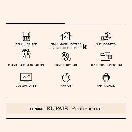
CALCULAR IRPF
SIMULADOR HIPOTECA
SUELDO NETO
PLANIFICA TU JUBILACIÓN
CAMBIO DIVISAS
DIRECTORIO EMPRESAS
COTIZACIONES
APP IOS
APP ANDROID