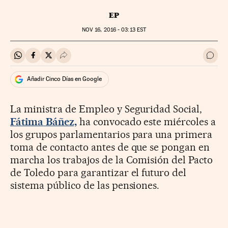
EP
NOV
16, 2016 - 03:13
EST
Compartir en Whatsapp
Compartir en Facebook
Compartir en Twitter
Desplegar Redes Sociales
Ir a 
Añadir Cinco Días en Google
La ministra de Empleo y Seguridad Social,
Fátima Báñez,
ha convocado este miércoles a
los grupos parlamentarios para una primera
toma de contacto antes de que se pongan en
marcha los trabajos de la Comisión del Pacto
de Toledo para garantizar el futuro del
sistema público de las pensiones.