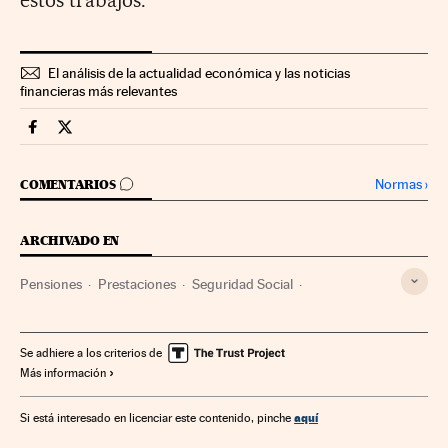
El análisis de la actualidad económica y las noticias
financieras más relevantes
Economia Cinco Días en Facebook
Economia Cinco Días en Twitter
IR A LOS COMENTARIOS
Normas
›
COMENTARIOS
ARCHIVADO EN
Pensiones
Prestaciones
Seguridad Social
Política laboral
Trabajo
Se adhiere a los criterios de
Más información
aquí
Si está interesado en licenciar este contenido, pinche