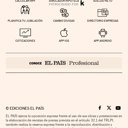
CALCULAR IRPF
SIMULADOR HIPOTECA
SUELDO NETO
PLANIFICA TU JUBILACIÓN
CAMBIO DIVISAS
DIRECTORIO EMPRESAS
COTIZACIONES
APP IOS
APP ANDROID
©
EDICIONES EL PAÍS
Cinco Días en F
Cinco Días e
Cinco 
EL PAÍS ejerce la oposición expresa frente al uso de sus obras y prestaciones en
la elaboración de revistas de prensa prevista en el artículo 32.1 del TRLPI;
también realiza la reserva expresa frente a la reproducción, distribución y