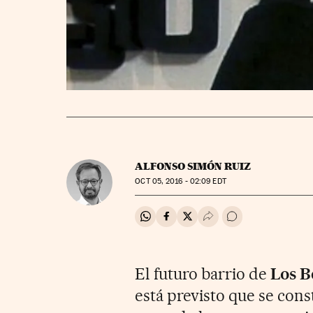
ALFONSO SIMÓN RUIZ
OCT
05, 2016 - 02:09
EDT
Compartir en Whatsapp
Compartir en Facebook
Compartir en Twitter
Desplegar Redes Soci
Ir a los comentar
El futuro barrio de
Los B
está previsto que se con