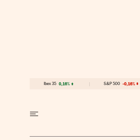
Ir al contenido
Ibex 35
0,16%
S&P 500
-0,16%