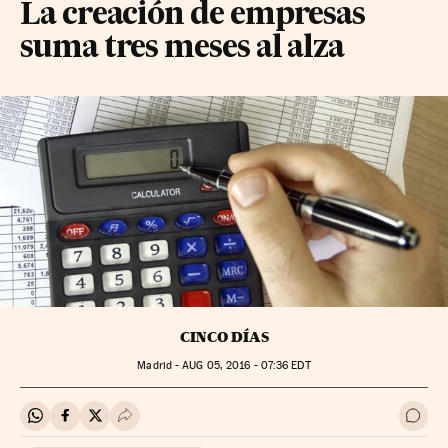
La creación de empresas
suma tres meses al alza
CINCO DÍAS
Madrid -
AUG
05, 2016 - 07:36
EDT
Compartir en Whatsapp
Compartir en Facebook
Compartir en Twitter
Desplegar Redes Sociales
Ir a 