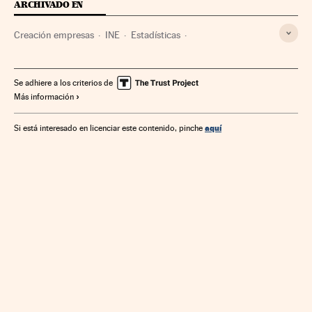
ARCHIVADO EN
Creación empresas
INE
Estadísticas
Administración Estado
Empresas
Administración pública
Economía
Se adhiere a los criterios de
Más información
aquí
Si está interesado en licenciar este contenido, pinche