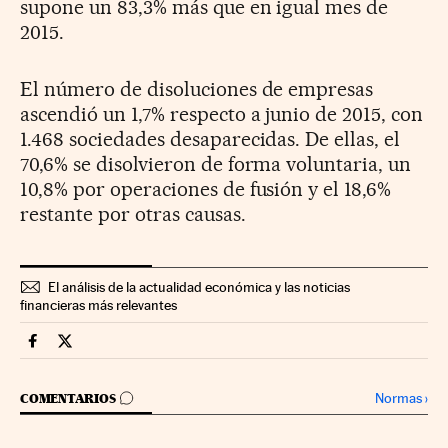
supone un 83,3% más que en igual mes de
2015.
El número de disoluciones de empresas
ascendió un 1,7% respecto a junio de 2015, con
1.468 sociedades desaparecidas. De ellas, el
70,6% se disolvieron de forma voluntaria, un
10,8% por operaciones de fusión y el 18,6%
restante por otras causas.
El análisis de la actualidad económica y las noticias
financieras más relevantes
Economia Cinco Días en Facebook
Economia Cinco Días en Twitter
IR A LOS COMENTARIOS
Normas
›
COMENTARIOS