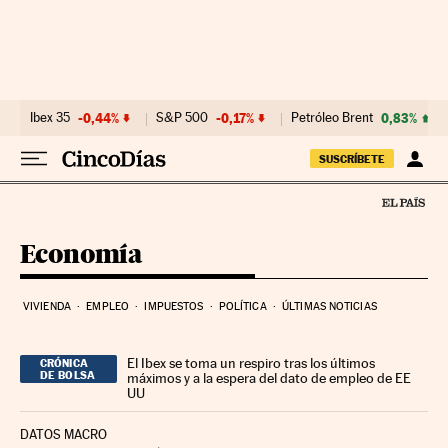
Ir al contenido
Ibex 35
-0,44%
S&P 500
-0,17%
Petróleo Brent
0,83%
SUSCRÍBETE
Economía
VIVIENDA
EMPLEO
IMPUESTOS
POLÍTICA
ÚLTIMAS NOTICIAS
El Ibex se toma un respiro tras los últimos
CRÓNICA
DE BOLSA
máximos y a la espera del dato de empleo de EE
UU
DATOS MACRO