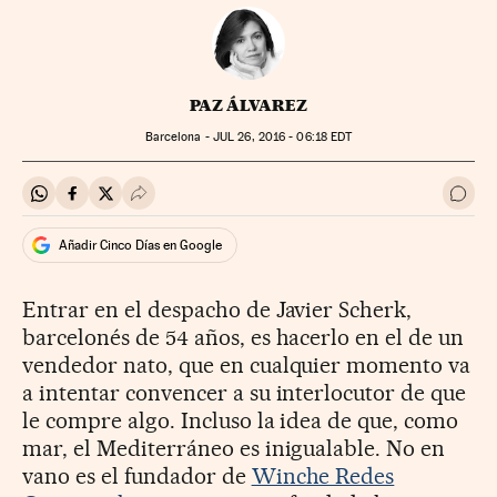
PAZ ÁLVAREZ
Barcelona -
JUL
26, 2016 - 06:18
EDT
Compartir en Whatsapp
Compartir en Facebook
Compartir en Twitter
Desplegar Redes Sociales
Ir a 
Añadir Cinco Días en Google
Entrar en el despacho de Javier Scherk,
barcelonés de 54 años, es hacerlo en el de un
vendedor nato, que en cualquier momento va
a intentar convencer a su interlocutor de que
le compre algo. Incluso la idea de que, como
mar, el Mediterráneo es inigualable. No en
vano es el fundador de
Winche Redes