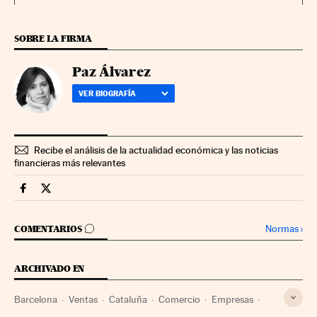
SOBRE LA FIRMA
Paz Álvarez
VER BIOGRAFÍA
Recibe el análisis de la actualidad económica y las noticias
financieras más relevantes
Fortunas Cinco Días en Facebook
Fortunas Cinco Días en Twitter
IR A LOS COMENTARIOS
Normas
›
COMENTARIOS
ARCHIVADO EN
Barcelona
Ventas
Cataluña
Comercio
Empresas