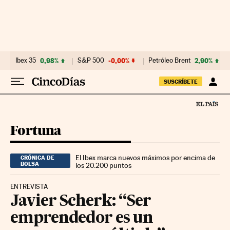
Ir al contenido
Ibex 35
0,98%
S&P 500
-0,00%
Petróleo Brent
2,90%
SUSCRÍBETE
Fortuna
El Ibex marca nuevos máximos por encima de
CRÓNICA DE
BOLSA
los 20.200 puntos
ENTREVISTA
Javier Scherk: “Ser
emprendedor es un