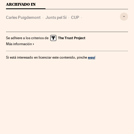
ARCHIVADO EN
Carles Puigdemont
Junts pel Sí
CUP
Mociones confianza
Presupuestos autonómicos
Financiación autonómica
Partidos nacionalistas
Se adhiere a los criterios de
Más información
Independentismo
Cataluña
Partidos políticos
Finanzas públicas
Ideologías
Finanzas
Política
España
aquí
Si está interesado en licenciar este contenido, pinche