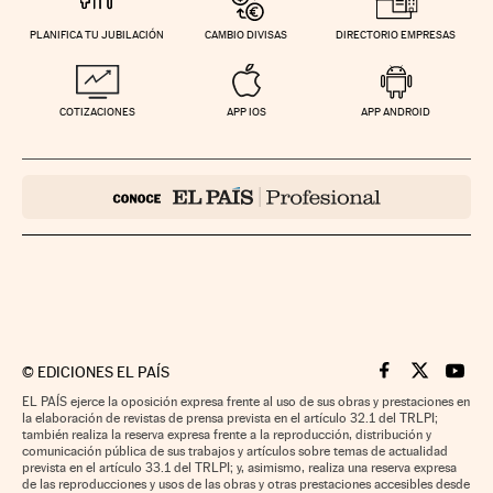
PLANIFICA TU JUBILACIÓN
CAMBIO DIVISAS
DIRECTORIO EMPRESAS
COTIZACIONES
APP IOS
APP ANDROID
©
EDICIONES EL PAÍS
Cinco Días en F
Cinco Días e
Cinco 
EL PAÍS ejerce la oposición expresa frente al uso de sus obras y prestaciones en
la elaboración de revistas de prensa prevista en el artículo 32.1 del TRLPI;
también realiza la reserva expresa frente a la reproducción, distribución y
comunicación pública de sus trabajos y artículos sobre temas de actualidad
prevista en el artículo 33.1 del TRLPI; y, asimismo, realiza una reserva expresa
de las reproducciones y usos de las obras y otras prestaciones accesibles desde