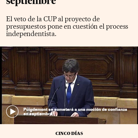
septiembre
El veto de la CUP al proyecto de
presupuestos pone en cuestión el process
independentista.
Puigdemont se someterá a una moción de confianza
en septiembre
CINCO DÍAS