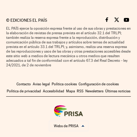
©
EDICIONES EL PAÍS
Cinco Días en F
Cinco Días e
Cinco 
EL PAÍS ejerce la oposición expresa frente al uso de sus obras y prestaciones en
la elaboración de revistas de prensa prevista en el artículo 32.1 del TRLPI;
también realiza la reserva expresa frente a la reproducción, distribución y
comunicación pública de sus trabajos y artículos sobre temas de actualidad
prevista en el artículo 33.1 del TRLPI; y, asimismo, realiza una reserva expresa
de las reproducciones y usos de las obras y otras prestaciones accesibles desde
este sitio web a medios de lectura mecánica u otros medios que resulten
adecuados a tal fin de conformidad con el artículo 67.3 del Real Decreto - ley
24/2021, de 2 de noviembre
Contacto
Aviso legal
Política cookies
Configuración de cookies
Política de privacidad
Accesibilidad
Mapa
RSS
Newsletters
Últimas noticias
Webs de PRISA