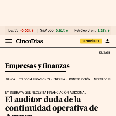
Ir al contenido
Ibex 35
-0,02%
S&P 500
0,61%
Petróleo Brent
1,28%
SUSCRÍBETE
Empresas y finanzas
BANCA
TELECOMUNICACIONES
ENERGIA
CONSTRUCCIÓN
MERCADO INMOB
EY SUBRAYA QUE NECESITA FINANCIACIÓN ADICIONAL
El auditor duda de la
continuidad operativa de