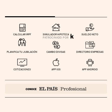
CALCULAR IRPF
SIMULADOR HIPOTECA
SUELDO NETO
PLANIFICA TU JUBILACIÓN
CAMBIO DIVISAS
DIRECTORIO EMPRESAS
COTIZACIONES
APP IOS
APP ANDROID