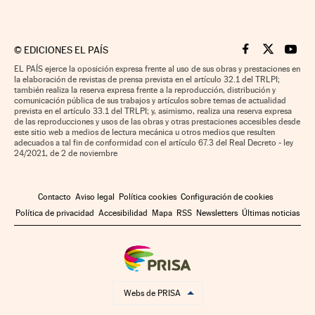
©
EDICIONES EL PAÍS
Cinco Días en F
Cinco Días e
Cinco 
EL PAÍS ejerce la oposición expresa frente al uso de sus obras y prestaciones en
la elaboración de revistas de prensa prevista en el artículo 32.1 del TRLPI;
también realiza la reserva expresa frente a la reproducción, distribución y
comunicación pública de sus trabajos y artículos sobre temas de actualidad
prevista en el artículo 33.1 del TRLPI; y, asimismo, realiza una reserva expresa
de las reproducciones y usos de las obras y otras prestaciones accesibles desde
este sitio web a medios de lectura mecánica u otros medios que resulten
adecuados a tal fin de conformidad con el artículo 67.3 del Real Decreto - ley
24/2021, de 2 de noviembre
Contacto
Aviso legal
Política cookies
Configuración de cookies
Política de privacidad
Accesibilidad
Mapa
RSS
Newsletters
Últimas noticias
Webs de PRISA