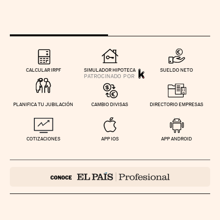
CALCULAR IRPF
SIMULADOR HIPOTECA
SUELDO NETO
PLANIFICA TU JUBILACIÓN
CAMBIO DIVISAS
DIRECTORIO EMPRESAS
COTIZACIONES
APP IOS
APP ANDROID