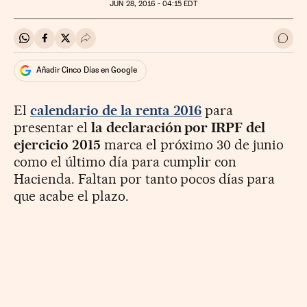
JUN
28, 2016 - 04:15
EDT
Compartir en Whatsapp
Compartir en Facebook
Compartir en Twitter
Desplegar Redes Sociales
Ir a 
Añadir Cinco Días en Google
El
calendario de la renta 2016
para
presentar el
la declaración por
IRPF del
ejercicio 2015
marca el próximo 30 de junio
como el último día para cumplir con
Hacienda. Faltan por tanto pocos días para
que acabe el plazo.