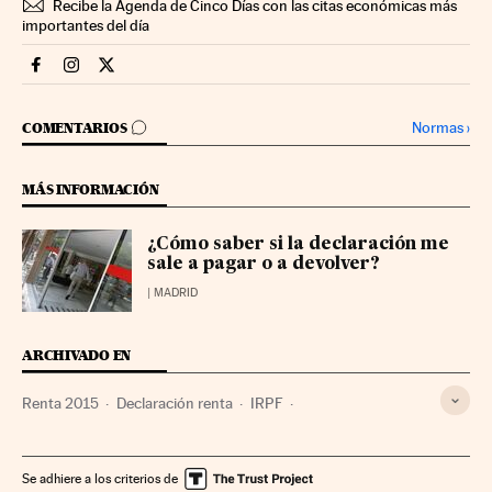
Recibe la Agenda de Cinco Días con las citas económicas más
importantes del día
Declaracion Renta Cinco Días en Facebook
Declaracion Renta Cinco Días en Instagram
Declaracion Renta Cinco Días en Twitter
IR A LOS COMENTARIOS
Normas
›
COMENTARIOS
MÁS INFORMACIÓN
¿Cómo saber si la declaración me
sale a pagar o a devolver?
| MADRID
ARCHIVADO EN
Renta 2015
Declaración renta
IRPF
Agencia Tributaria
Impuestos
Hacienda pública
Agencias Estatales
Tributos
Finanzas públicas
Se adhiere a los criterios de