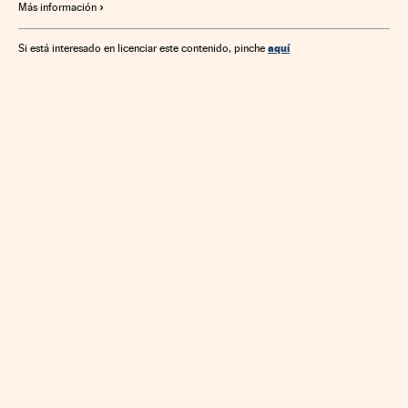
Más información
Administración Estado
Finanzas
Administración pública
aquí
Si está interesado en licenciar este contenido, pinche