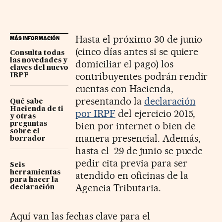
Hasta el próximo 30 de junio
MÁS INFORMACIÓN
(cinco días antes si se quiere
Consulta todas
las novedades y
domiciliar el pago) los
claves del nuevo
contribuyentes podrán rendir
IRPF
cuentas con Hacienda,
presentando la
declaración
Qué sabe
Hacienda de ti
por IRPF
del ejercicio 2015,
y otras
bien por internet o bien de
preguntas
sobre el
manera presencial. Además,
borrador
hasta el 29 de junio se puede
pedir cita previa para ser
Seis
herramientas
atendido en oficinas de la
para hacer la
Agencia Tributaria.
declaración
Aquí van las fechas clave para el