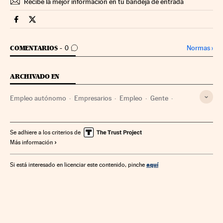
Recibe la mejor información en tu bandeja de entrada
Territorio Pyme Cinco Días en Facebook
Territorio Pyme Cinco Días en Twitter
IR A LOS COMENTARIOS
Normas
›
COMENTARIOS
0
ARCHIVADO EN
Empleo autónomo
Empresarios
Empleo
Gente
Empresas
Trabajo
Economía
Sociedad
Se adhiere a los criterios de
Más información
aquí
Si está interesado en licenciar este contenido, pinche