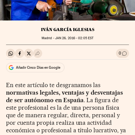
IVÁN GARCÍA IGLESIAS
Madrid -
JAN
26, 2016 - 02:05
EST
0
Compartir en Whatsapp
Compartir en Facebook
Compartir en Twitter
Desplegar Redes Sociales
Ir a l
Añadir Cinco Días en Google
En este artículo te desgranamos las
normativas legales, ventajas y desventajas
de ser autónomo en España
. La figura de
este profesional es la de una persona física
que de manera regular, directa, personal y
por cuenta propia realiza una actividad
económica o profesional a título lucrativo, ya